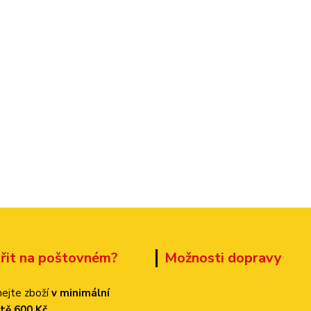
třit na poštovném?
Možnosti dopravy
ejte zboží
v minimální
tě 600 Kč