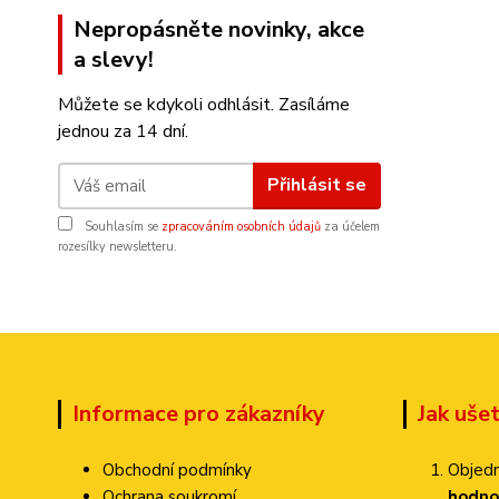
Nepropásněte novinky, akce
a slevy!
Můžete se kdykoli odhlásit. Zasíláme
jednou za 14 dní.
Přihlásit se
Souhlasím se
zpracováním osobních údajů
za účelem
rozesílky newsletteru.
Informace pro zákazníky
Jak uše
Obchodní podmínky
Objedn
Ochrana soukromí
hodno