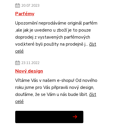
20.07.2023
Parfémy
Upozornění neprodáváme originál parfém
,ale jak je uvedeno u zboží je to pouze
doprodej z vystavených parfémových
vod,které byli použity na prodejně j...
číst
celé
23.11.2022
Nový design
Vítáme Vás v našem e-shopu! Od nového
roku jsme pro Vás připravili nový design,
doufáme, že se Vám u nás bude líbit.
číst
celé
Zobrazit všechny novinky