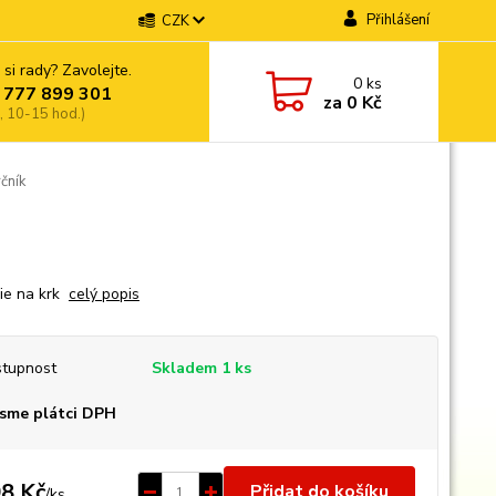
Přihlášení
CZK
 si rady? Zavolejte.
0
ks
 777 899 301
za
0 Kč
, 10-15 hod.)
čník
rie na krk
celý popis
tupnost
Skladem 1 ks
sme plátci DPH
8 Kč
Přidat do košíku
/
ks