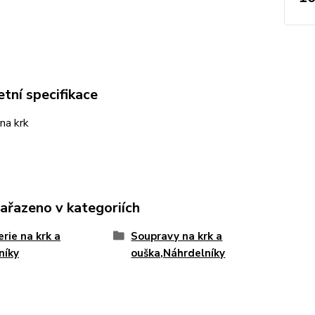
tní specifikace
 na krk
zařazeno v kategoriích
erie na krk a
Soupravy na krk a
níky
ouška,Náhrdelníky