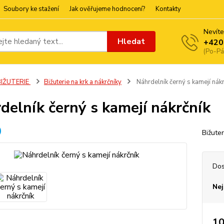
Soubory ke stažení
Jak ověřujeme hodnocení?
Kontakty
Nevíte
Hledat
+420
(Po-Pá
BIŽUTERIE
Bižuterie na krk a nákrčníky
Náhrdelník černý s kamejí nákr
delník černý s kamejí nákrčník
Bižute
Dos
Nej
10