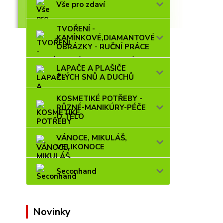
Vše pro zdaví
TVOŘENÍ -
KAMÍNKOVÉ,DIAMANTOVÉ
OBRÁZKY - RUČNÍ PRÁCE
LAPAČE A PLAŠIČE
ZLÝCH SNŮ A DUCHŮ
KOSMETIKÉ POTŘEBY -
RŮZNÉ-MANIKÚRY-PÉČE
O TĚLO
VÁNOCE, MIKULÁŠ,
VELIKONOCE
Seconhand
Novinky