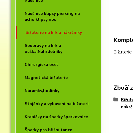
Náušnice
Náušnice klipsy piercing na
ucho klipsy nos
Bižuterie na krk a nákrčníky
Komple
Soupravy na krk a
ouška,Náhrdelníky
Bižuterie
Chirurgická ocel
Magnetická bižuterie
Zboží 
Náramky,hodinky
Bižut
Stojánky a vybavení na bižuterii
nákrč
Krabičky na šperky,šperkovnice
Šperky pro břišní tance