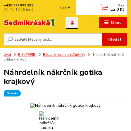
0
ks
+420 777 899 301
CZK
za
0 Kč
(Po-Pá, 10-15 hod.)
Menu
Hledat
Úvod
BIŽUTERIE
Bižuterie na krk a nákrčníky
Náhrdelník nákrčník
gotika krajkový
Náhrdelník nákrčník gotika
krajkový
Novinka