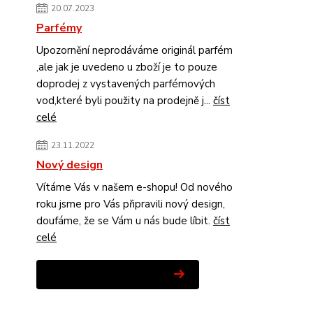
20.07.2023
Parfémy
Upozornění neprodáváme originál parfém
,ale jak je uvedeno u zboží je to pouze
doprodej z vystavených parfémových
vod,které byli použity na prodejně j...
číst
celé
23.11.2022
Nový design
Vítáme Vás v našem e-shopu! Od nového
roku jsme pro Vás připravili nový design,
doufáme, že se Vám u nás bude líbit.
číst
celé
Zobrazit všechny novinky