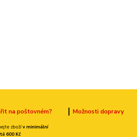
třit na poštovném?
Možnosti dopravy
ejte zboží
v minimální
tě 600 Kč