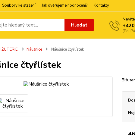
Soubory ke stažení
Jak ověřujeme hodnocení?
Kontakty
Nevíte
Hledat
+420
(Po-Pá
BIŽUTERIE
Náušnice
Náušnice čtyřlístek
nice čtyřlístek
Bižuter
Dos
Nej
46