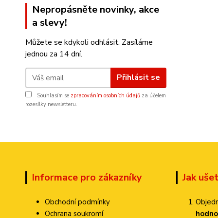
Nepropásněte novinky, akce
a slevy!
Můžete se kdykoli odhlásit. Zasíláme
jednou za 14 dní.
Přihlásit se
Souhlasím se
zpracováním osobních údajů
za účelem
rozesílky newsletteru.
Informace pro zákazníky
Jak uše
Obchodní podmínky
Objedn
Ochrana soukromí
hodno