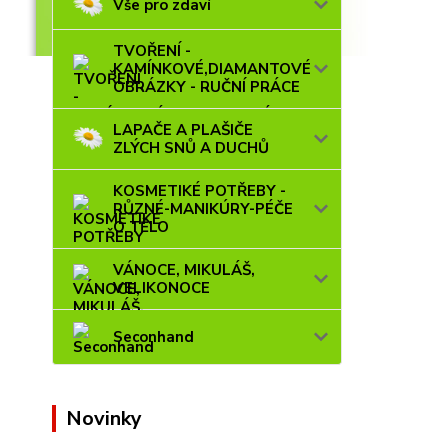
Vše pro zdaví
TVOŘENÍ -
KAMÍNKOVÉ,DIAMANTOVÉ
OBRÁZKY - RUČNÍ PRÁCE
LAPAČE A PLAŠIČE
ZLÝCH SNŮ A DUCHŮ
KOSMETIKÉ POTŘEBY -
RŮZNÉ-MANIKÚRY-PÉČE
O TĚLO
VÁNOCE, MIKULÁŠ,
VELIKONOCE
Seconhand
Novinky