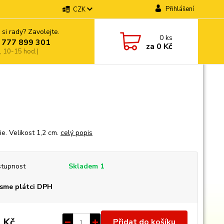
Přihlášení
CZK
 si rady? Zavolejte.
0
ks
 777 899 301
za
0 Kč
, 10-15 hod.)
ie. Velikost 1,2 cm.
celý popis
tupnost
Skladem 1
sme plátci DPH
 Kč
Přidat do košíku