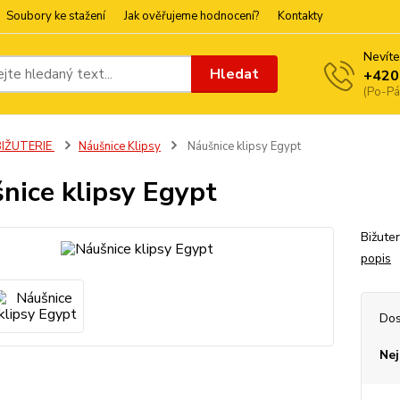
Soubory ke stažení
Jak ověřujeme hodnocení?
Kontakty
Nevíte
Hledat
+420
(Po-Pá
BIŽUTERIE
Náušnice Klipsy
Náušnice klipsy Egypt
nice klipsy Egypt
Bižuter
popis
Dos
Nej