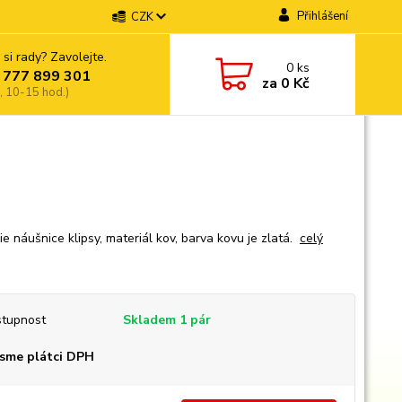
Přihlášení
CZK
 si rady? Zavolejte.
0
ks
 777 899 301
za
0 Kč
, 10-15 hod.)
ie náušnice klipsy, materiál kov, barva kovu je zlatá.
celý
tupnost
Skladem 1 pár
sme plátci DPH