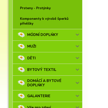
Prsteny - Prstýnky
Komponenty k výrobě šperků
přívěšky
MÓDNÍ DOPLŃKY
MUŽI
DĚTI
BYTOVÝ TEXTIL
DOMÁCÍ A BYTOVÉ
DOPLŃKY
GALANTERIE
Vše pro zdaví