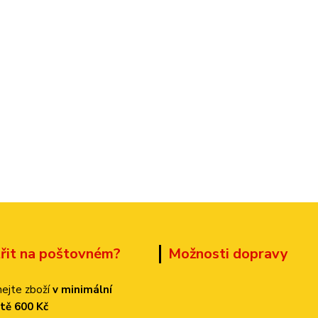
třit na poštovném?
Možnosti dopravy
ejte zboží
v minimální
tě 600 Kč