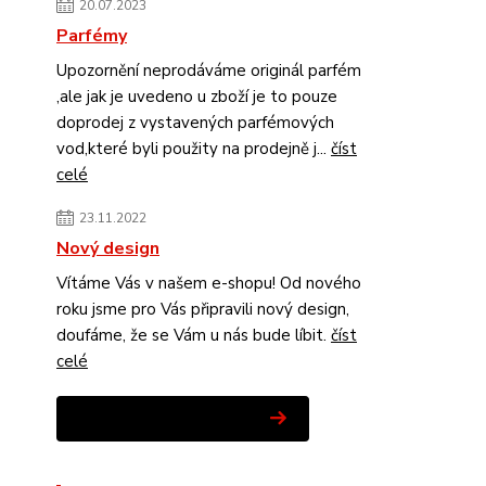
20.07.2023
Parfémy
Upozornění neprodáváme originál parfém
,ale jak je uvedeno u zboží je to pouze
doprodej z vystavených parfémových
vod,které byli použity na prodejně j...
číst
celé
23.11.2022
Nový design
Vítáme Vás v našem e-shopu! Od nového
roku jsme pro Vás připravili nový design,
doufáme, že se Vám u nás bude líbit.
číst
celé
Zobrazit všechny novinky