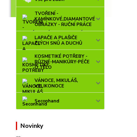
TVOŘENÍ -
KAMÍNKOVÉ,DIAMANTOVÉ
OBRÁZKY - RUČNÍ PRÁCE
LAPAČE A PLAŠIČE
ZLÝCH SNŮ A DUCHŮ
KOSMETIKÉ POTŘEBY -
RŮZNÉ-MANIKÚRY-PÉČE
O TĚLO
VÁNOCE, MIKULÁŠ,
VELIKONOCE
Seconhand
Novinky