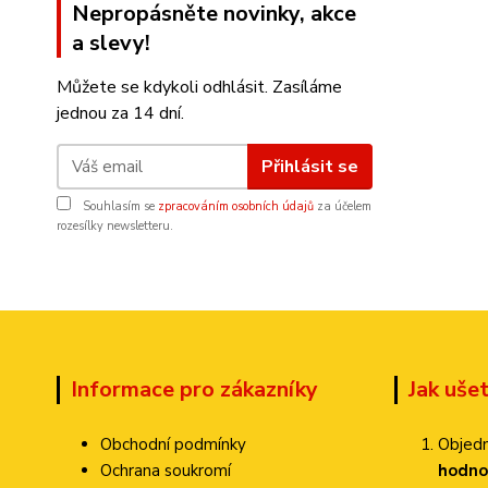
Nepropásněte novinky, akce
a slevy!
Můžete se kdykoli odhlásit. Zasíláme
jednou za 14 dní.
Přihlásit se
Souhlasím se
zpracováním osobních údajů
za účelem
rozesílky newsletteru.
Informace pro zákazníky
Jak uše
Obchodní podmínky
Objedn
Ochrana soukromí
hodno