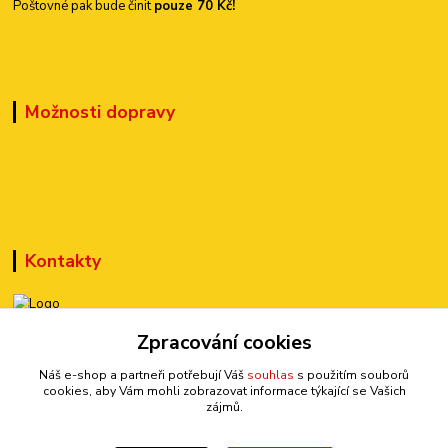
Poštovné pak bude činit
pouze 70 Kč!
Možnosti dopravy
Kontakty
+420 777 899 301
Zpracování cookies
(Po-Pá, 10-15 hod.)
Náš e-shop a partneři potřebují Váš
souhlas
s použitím souborů
cookies, aby Vám mohli zobrazovat informace týkající se Vašich
sedmi@kraska1.cz
zájmů.