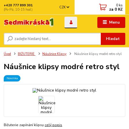
0
ks
+420 777 899 301
CZK
za
0 Kč
(Po-Pá, 10-15 hod.)
Menu
Hledat
Úvod
BIŽUTERIE
Náušnice Klipsy
Náušnice klipsy modré retro styl
Náušnice klipsy modré retro styl
Novinka
Bižuterie zapínání klipsy
celý popis