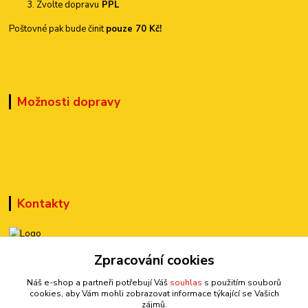
Zvolte dopravu
PPL
Poštovné pak bude činit
pouze 70 Kč!
Možnosti dopravy
Kontakty
+420 777 899 301
Zpracování cookies
(Po-Pá, 10-15 hod.)
Náš e-shop a partneři potřebují Váš
souhlas
s použitím souborů
cookies, aby Vám mohli zobrazovat informace týkající se Vašich
sedmi@kraska1.cz
zájmů.