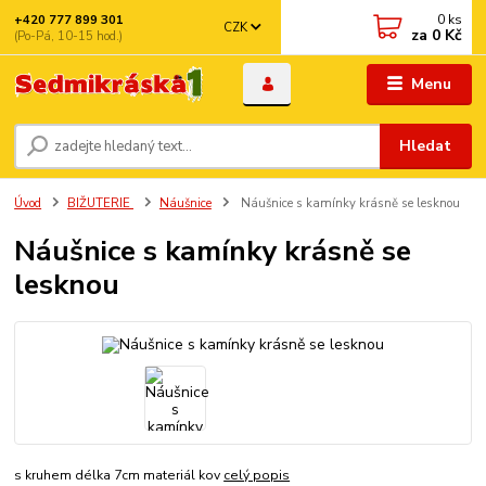
0
ks
+420 777 899 301
CZK
za
0 Kč
(Po-Pá, 10-15 hod.)
Menu
Hledat
Úvod
BIŽUTERIE
Náušnice
Náušnice s kamínky krásně se lesknou
Náušnice s kamínky krásně se
lesknou
s kruhem délka 7cm materiál kov
celý popis