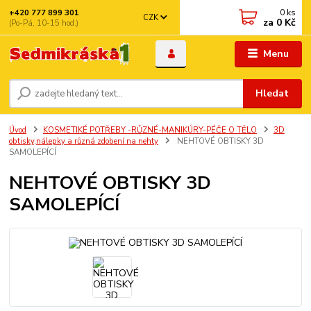
0
ks
+420 777 899 301
CZK
za
0 Kč
(Po-Pá, 10-15 hod.)
Menu
Hledat
Úvod
KOSMETIKÉ POTŘEBY -RŮZNÉ-MANIKÚRY-PÉČE O TĚLO
3D
obtisky,nálepky a různá zdobení na nehty
NEHTOVÉ OBTISKY 3D
SAMOLEPÍCÍ
NEHTOVÉ OBTISKY 3D
SAMOLEPÍCÍ