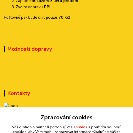
Zaplaťte
příkazem z účtu předem
Zvolte dopravu
PPL
Poštovné pak bude činit
pouze 70 Kč!
Možnosti dopravy
Kontakty
Zpracování cookies
+420 777 899 301
(Po-Pá, 10-15 hod.)
Náš e-shop a partneři potřebují Váš
souhlas
s použitím souborů
cookies, aby Vám mohli zobrazovat informace týkající se Vašich