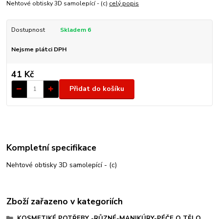
Nehtové obtisky 3D samolepící - (c)
celý popis
Dostupnost
Skladem 6
Nejsme plátci DPH
41 Kč
Přidat do košíku
Kompletní specifikace
Nehtové obtisky 3D samolepící - (c)
Zboží zařazeno v kategoriích
KOSMETIKÉ POTŘEBY -RŮZNÉ-MANIKÚRY-PÉČE O TĚLO