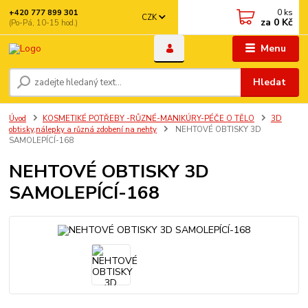
0
ks
+420 777 899 301
CZK
za
0 Kč
(Po-Pá, 10-15 hod.)
Menu
Hledat
Úvod
KOSMETIKÉ POTŘEBY -RŮZNÉ-MANIKÚRY-PÉČE O TĚLO
3D
obtisky,nálepky a různá zdobení na nehty
NEHTOVÉ OBTISKY 3D
SAMOLEPÍCÍ-168
NEHTOVÉ OBTISKY 3D
SAMOLEPÍCÍ-168