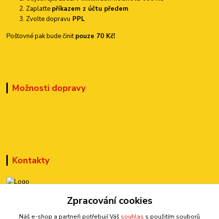
Zaplaťte
příkazem z účtu předem
Zvolte dopravu
PPL
Poštovné pak bude činit
pouze 70 Kč!
Možnosti dopravy
Kontakty
+420 777 899 301
Zpracování cookies
(Po-Pá, 10-15 hod.)
Náš e-shop a partneři potřebují Váš
souhlas
s použitím souborů