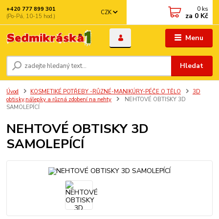
0
ks
+420 777 899 301
CZK
za
0 Kč
(Po-Pá, 10-15 hod.)
Menu
Hledat
Úvod
KOSMETIKÉ POTŘEBY -RŮZNÉ-MANIKÚRY-PÉČE O TĚLO
3D
obtisky,nálepky a různá zdobení na nehty
NEHTOVÉ OBTISKY 3D
SAMOLEPÍCÍ
NEHTOVÉ OBTISKY 3D
SAMOLEPÍCÍ