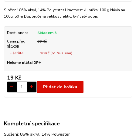
Složení: 86% akryl, 14% Polyester Hmotnost klubíčka: 100 g Návin na
100g: 50 m Doporučená velikost jehlic: 6-7
celý popis
Dostupnost
Skladem 3
Cena před
39 Kč
slevou
Ušetříte
20 Kč (
51
% sleva)
Nejsme plátci DPH
19 Kč
Přidat do košíku
Kompletní specifikace
Složení: 86% akryl, 14% Polyester