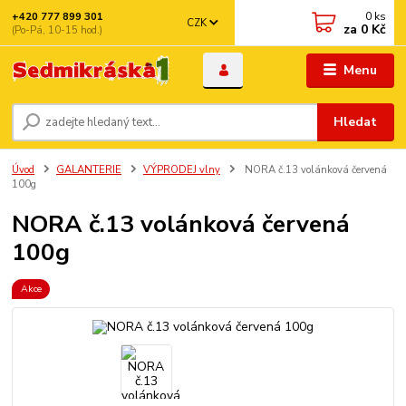
0
ks
+420 777 899 301
CZK
za
0 Kč
(Po-Pá, 10-15 hod.)
Menu
Hledat
Úvod
GALANTERIE
VÝPRODEJ vlny
NORA č.13 volánková červená
100g
NORA č.13 volánková červená
100g
Akce