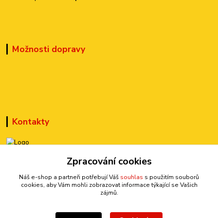
Možnosti dopravy
Kontakty
Zpracování cookies
+420 777 899 301
(Po-Pá, 10-15 hod.)
Náš e-shop a partneři potřebují Váš
souhlas
s použitím souborů
cookies, aby Vám mohli zobrazovat informace týkající se Vašich
sedmi@kraska1.cz
zájmů.