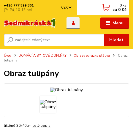
0
ks
+420 777 899 301
CZK
za
0 Kč
(Po-Pá, 10-15 hod.)
Menu
Hledat
Úvod
DOMÁCÍ A BYTOVÉ DOPLŃKY
Obrazy obrázky plátna
Obraz
tulipány
Obraz tulipány
tištěné 30x40cm
celý popis