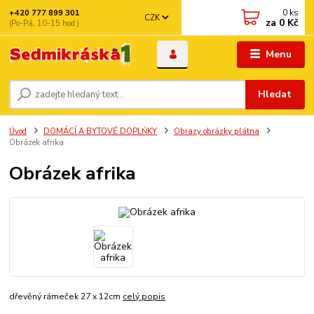
0
ks
+420 777 899 301
CZK
za
0 Kč
(Po-Pá, 10-15 hod.)
Menu
Hledat
Úvod
DOMÁCÍ A BYTOVÉ DOPLŃKY
Obrazy obrázky plátna
Obrázek afrika
Obrázek afrika
dřevěný rámeček 27 x 12cm
celý popis