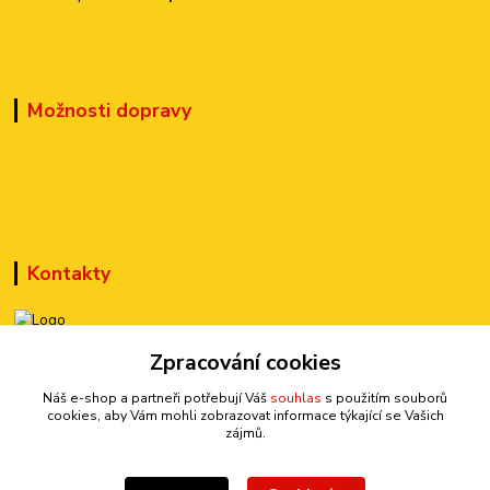
Možnosti dopravy
Kontakty
Zpracování cookies
+420 777 899 301
(Po-Pá, 10-15 hod.)
Náš e-shop a partneři potřebují Váš
souhlas
s použitím souborů
cookies, aby Vám mohli zobrazovat informace týkající se Vašich
sedmi@kraska1.cz
zájmů.