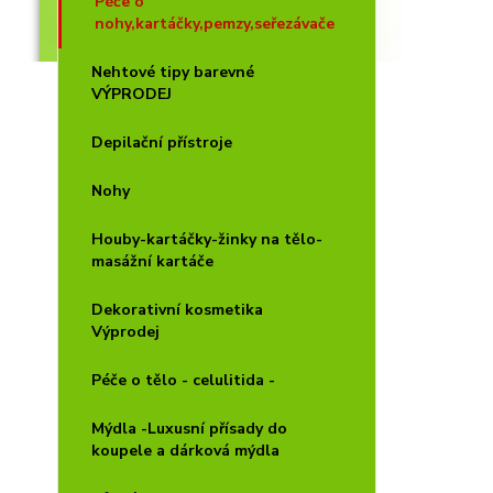
Péče o
nohy,kartáčky,pemzy,seřezávače
Nehtové tipy barevné
VÝPRODEJ
Depilační přístroje
Nohy
Houby-kartáčky-žinky na tělo-
masážní kartáče
Dekorativní kosmetika
Výprodej
Péče o tělo - celulitida -
Mýdla -Luxusní přísady do
koupele a dárková mýdla