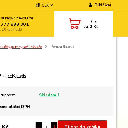
Přihlášení
CZK
 si rady? Zavolejte.
0
ks
 777 899 301
za
0 Kč
, 10-15 hod.)
artáčky,pemzy,seřezávače
Pemza fialová
,3cm
celý popis
tupnost
Skladem 1
sme plátci DPH
 Kč
Přidat do košíku