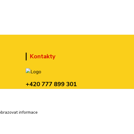
Kontakty
+420 777 899 301
(Po-Pá, 10-15 hod.)
sedmi@kraska1.cz
obrazovat informace