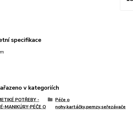
tní specifikace
cm
zařazeno v kategoriích
ETIKÉ POTŘEBY -
Péče o
É-MANIKÚRY-PÉČE O
nohy,kartáčky,pemzy,seřezávače