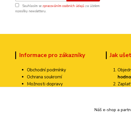
Souhlasím se
zpracováním osobních údajů
za účelem
rozesílky newsletteru.
Informace pro zákazníky
Jak uše
Obchodní podmínky
Objedn
Ochrana soukromí
hodno
Možnosti dopravy
Zapla
Dokumenty ke stažení
Zvolte
Jak ověřujeme hodnocení?
Poštovné pa
Kontakty
Náš e-shop a partn