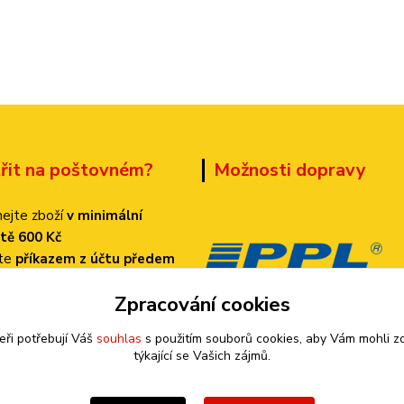
třit na poštovném?
Možnosti dopravy
ejte zboží
v minimální
tě 600 Kč
ťte
příkazem z účtu předem
 dopravu
PPL
Zpracování cookies
k bude činit
pouze 70 Kč!
eři potřebují Váš
souhlas
s použitím souborů cookies, aby Vám mohli z
týkající se Vašich zájmů.