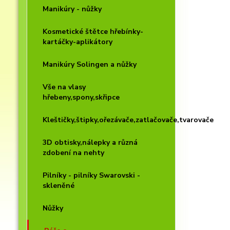
Manikúry - nůžky
Kosmetické štětce hřebínky-
kartáčky-aplikátory
Manikúry Solingen a nůžky
Vše na vlasy
hřebeny,spony,skřipce
Kleštičky,štipky,ořezávače,zatlačovače,tvarovače
3D obtisky,nálepky a různá
zdobení na nehty
Pilníky - pilníky Swarovski -
skleněné
Nůžky