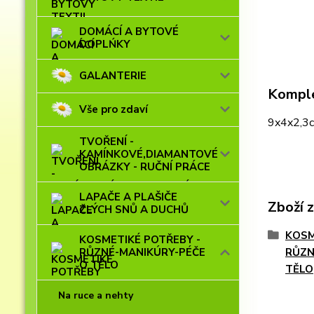
DOMÁCÍ A BYTOVÉ
DOPLŃKY
GALANTERIE
Komple
Vše pro zdaví
9x4x2,3
TVOŘENÍ -
KAMÍNKOVÉ,DIAMANTOVÉ
OBRÁZKY - RUČNÍ PRÁCE
LAPAČE A PLAŠIČE
Zboží 
ZLÝCH SNŮ A DUCHŮ
KOSM
KOSMETIKÉ POTŘEBY -
RŮZNÉ-MANIKÚRY-PÉČE
RŮZN
O TĚLO
TĚLO
Na ruce a nehty