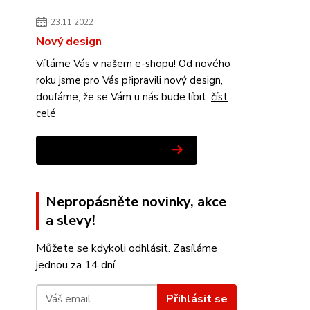
23.11.2022
Nový design
Vítáme Vás v našem e-shopu! Od nového
roku jsme pro Vás připravili nový design,
doufáme, že se Vám u nás bude líbit.
číst
celé
Zobrazit všechny novinky
Nepropásněte novinky, akce
a slevy!
Můžete se kdykoli odhlásit. Zasíláme
jednou za 14 dní.
Přihlásit se