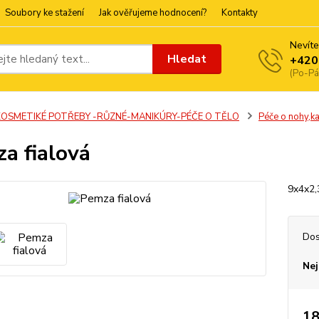
Soubory ke stažení
Jak ověřujeme hodnocení?
Kontakty
Nevíte
Hledat
+420
(Po-Pá
KOSMETIKÉ POTŘEBY -RŮZNÉ-MANIKÚRY-PÉČE O TĚLO
Péče o nohy,k
a fialová
9x4x2
Dos
Nej
18