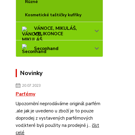
Různé
Kosmetické taštičky kufříky
VÁNOCE, MIKULÁŠ,
VELIKONOCE
Seconhand
Novinky
20.07.2023
Parfémy
Upozornění neprodáváme originál parfém
,ale jak je uvedeno u zboží je to pouze
doprodej z vystavených parfémových
vod,které byli použity na prodejně j...
číst
celé