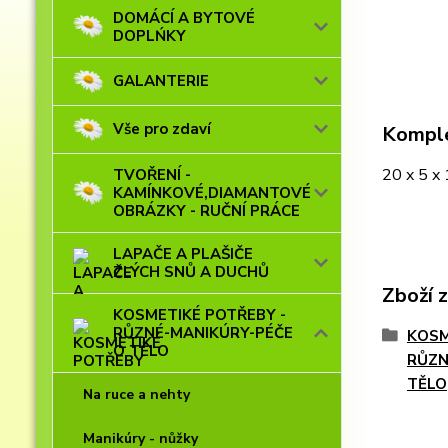
DOMÁCÍ A BYTOVÉ
DOPLŃKY
GALANTERIE
Vše pro zdaví
Komple
20 x 5 x
TVOŘENÍ -
KAMÍNKOVÉ,DIAMANTOVÉ
OBRÁZKY - RUČNÍ PRÁCE
LAPAČE A PLAŠIČE
ZLÝCH SNŮ A DUCHŮ
Zboží 
KOSMETIKÉ POTŘEBY -
RŮZNÉ-MANIKÚRY-PÉČE
KOSM
O TĚLO
RŮZN
TĚLO
Na ruce a nehty
Manikúry - nůžky