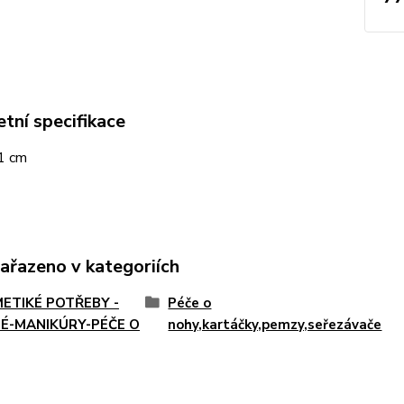
tní specifikace
 1 cm
zařazeno v kategoriích
ETIKÉ POTŘEBY -
Péče o
É-MANIKÚRY-PÉČE O
nohy,kartáčky,pemzy,seřezávače