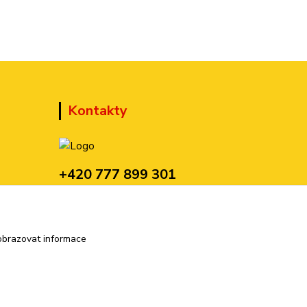
Kontakty
+420 777 899 301
(Po-Pá, 10-15 hod.)
sedmi@kraska1.cz
obrazovat informace