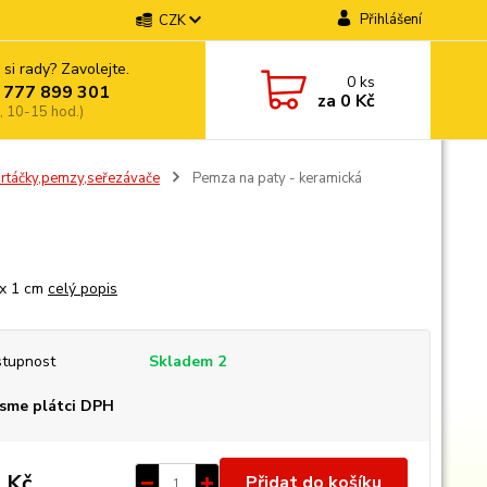
Přihlášení
CZK
 si rady? Zavolejte.
0
ks
 777 899 301
za
0 Kč
, 10-15 hod.)
artáčky,pemzy,seřezávače
Pemza na paty - keramická
 x 1 cm
celý popis
tupnost
Skladem 2
sme plátci DPH
 Kč
Přidat do košíku