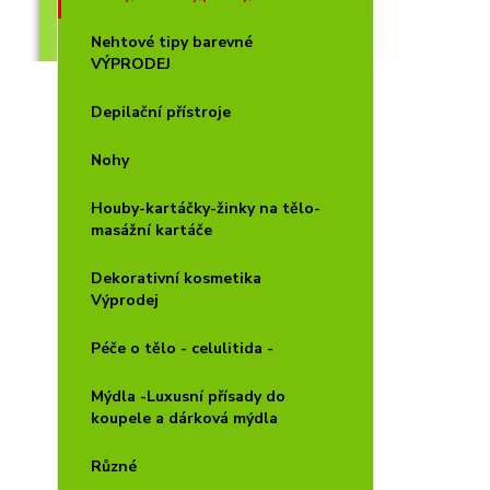
Nehtové tipy barevné
VÝPRODEJ
Depilační přístroje
Nohy
Houby-kartáčky-žinky na tělo-
masážní kartáče
Dekorativní kosmetika
Výprodej
Péče o tělo - celulitida -
Mýdla -Luxusní přísady do
koupele a dárková mýdla
Různé