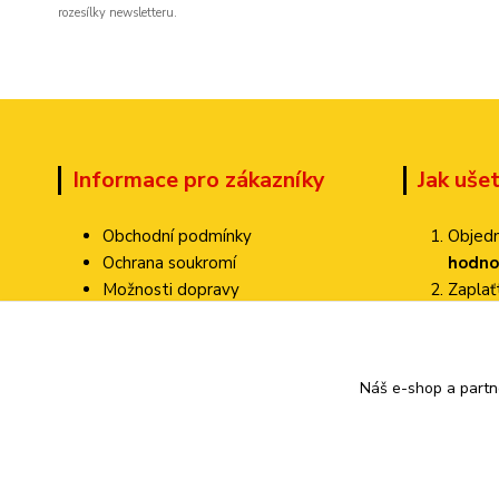
rozesílky newsletteru.
Informace pro zákazníky
Jak uše
Obchodní podmínky
Objedn
Ochrana soukromí
hodno
Možnosti dopravy
Zapla
Dokumenty ke stažení
Zvolte
Jak ověřujeme hodnocení?
Poštovné pa
Kontakty
Náš e-shop a partn