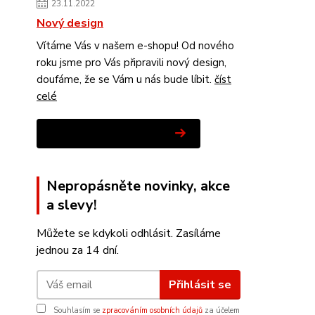
23.11.2022
Nový design
Vítáme Vás v našem e-shopu! Od nového
roku jsme pro Vás připravili nový design,
doufáme, že se Vám u nás bude líbit.
číst
celé
Zobrazit všechny novinky
Nepropásněte novinky, akce
a slevy!
Můžete se kdykoli odhlásit. Zasíláme
jednou za 14 dní.
Přihlásit se
Souhlasím se
zpracováním osobních údajů
za účelem