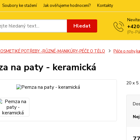
Soubory ke stažení
Jak ověřujeme hodnocení?
Kontakty
Nevíte
Hledat
+420
(Po-Pá
KOSMETIKÉ POTŘEBY -RŮZNÉ-MANIKÚRY-PÉČE O TĚLO
Péče o nohy,k
a na paty - keramická
20 x 5
Dos
Nej
77