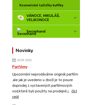
Kosmetické taštičky kufříky
VÁNOCE, MIKULÁŠ,
VELIKONOCE
Seconhand
Novinky
20.07.2023
Parfémy
Upozornění neprodáváme originál parfém
,ale jak je uvedeno u zboží je to pouze
doprodej z vystavených parfémových
vod,které byli použity na prodejně j...
číst
celé