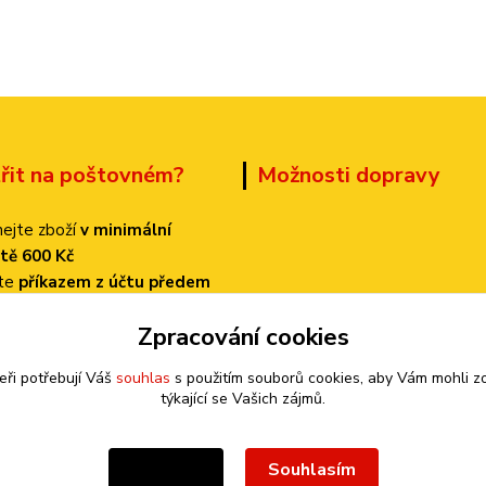
třit na poštovném?
Možnosti dopravy
ejte zboží
v minimální
tě 600 Kč
ťte
příkazem z účtu předem
 dopravu
PPL
Zpracování cookies
k bude činit
pouze 70 Kč!
eři potřebují Váš
souhlas
s použitím souborů cookies, aby Vám mohli z
týkající se Vašich zájmů.
Souhlasím
Nastavení