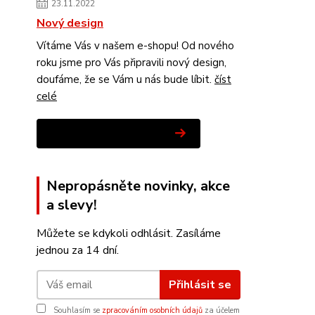
23.11.2022
Nový design
Vítáme Vás v našem e-shopu! Od nového
roku jsme pro Vás připravili nový design,
doufáme, že se Vám u nás bude líbit.
číst
celé
Zobrazit všechny novinky
Nepropásněte novinky, akce
a slevy!
Můžete se kdykoli odhlásit. Zasíláme
jednou za 14 dní.
Přihlásit se
Souhlasím se
zpracováním osobních údajů
za účelem