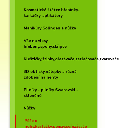
Kosmetické štětce hřebínky-
kartáčky-aplikátory
Manikúry Solingen a nůžky
Vše na vlasy
hřebeny,spony,skřipce
Kleštičky,štipky,ořezávače,zatlačovače,tvarovače
3D obtisky,nálepky a různá
zdobení na nehty
Pilníky - pilníky Swarovski -
skleněné
Nůžky
Péče o
nohy,kartáčky,pemzy,seřezávače