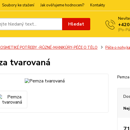
Soubory ke stažení
Jak ověřujeme hodnocení?
Kontakty
Nevíte
Hledat
+420
(Po-Pá
KOSMETIKÉ POTŘEBY -RŮZNÉ-MANIKÚRY-PÉČE O TĚLO
Péče o nohy,k
a tvarovaná
Pemza 
Dos
Nej
71