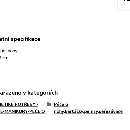
tní specifikace
aru nohy
8 cm
zařazeno v kategoriích
ETIKÉ POTŘEBY -
Péče o
É-MANIKÚRY-PÉČE O
nohy,kartáčky,pemzy,seřezávače