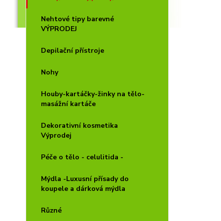
Nehtové tipy barevné
VÝPRODEJ
Depilační přístroje
Nohy
Houby-kartáčky-žinky na tělo-
masážní kartáče
Dekorativní kosmetika
Výprodej
Péče o tělo - celulitida -
Mýdla -Luxusní přísady do
koupele a dárková mýdla
Různé