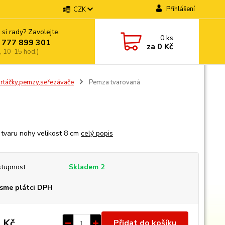
Přihlášení
CZK
 si rady? Zavolejte.
0
ks
 777 899 301
za
0 Kč
, 10-15 hod.)
artáčky,pemzy,seřezávače
Pemza tvarovaná
tvaru nohy velikost 8 cm
celý popis
tupnost
Skladem 2
sme plátci DPH
 Kč
Přidat do košíku