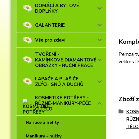
DOMÁCÍ A BYTOVÉ
DOPLŃKY
GALANTERIE
Vše pro zdaví
Komple
Pemza tv
TVOŘENÍ -
KAMÍNKOVÉ,DIAMANTOVÉ
velikost 
OBRÁZKY - RUČNÍ PRÁCE
LAPAČE A PLAŠIČE
ZLÝCH SNŮ A DUCHŮ
KOSMETIKÉ POTŘEBY -
Zboží 
RŮZNÉ-MANIKÚRY-PÉČE
O TĚLO
KOSM
RŮZN
Na ruce a nehty
TĚLO
Manikúry - nůžky