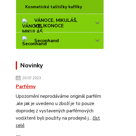
Kosmetické taštičky kufříky
VÁNOCE, MIKULÁŠ,
VELIKONOCE
Seconhand
Novinky
20.07.2023
Parfémy
Upozornění neprodáváme originál parfém
,ale jak je uvedeno u zboží je to pouze
doprodej z vystavených parfémových
vod,které byli použity na prodejně j...
číst
celé