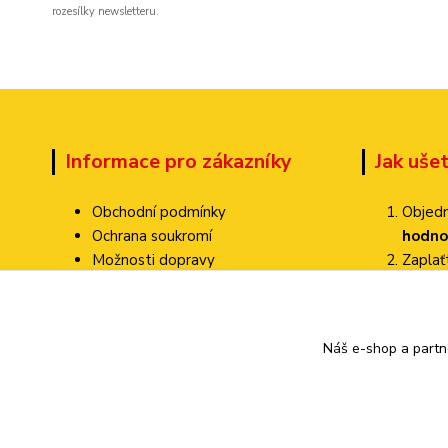
rozesílky newsletteru.
Informace pro zákazníky
Jak uše
Obchodní podmínky
Objedn
Ochrana soukromí
hodno
Možnosti dopravy
Zapla
Dokumenty ke stažení
Zvolte
Jak ověřujeme hodnocení?
Poštovné pa
Kontakty
Náš e-shop a partn