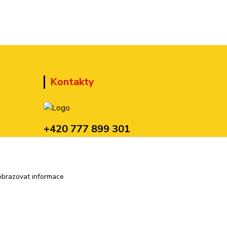
Kontakty
+420 777 899 301
(Po-Pá, 10-15 hod.)
sedmi@kraska1.cz
obrazovat informace