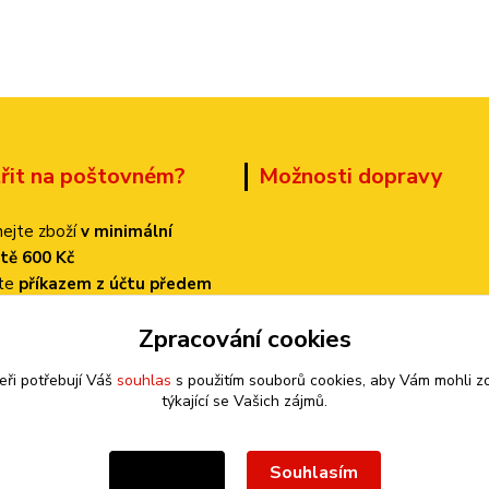
třit na poštovném?
Možnosti dopravy
ejte zboží
v minimální
tě 600 Kč
ťte
příkazem z účtu předem
 dopravu
PPL
Zpracování cookies
k bude činit
pouze 70 Kč!
eři potřebují Váš
souhlas
s použitím souborů cookies, aby Vám mohli z
týkající se Vašich zájmů.
Souhlasím
Nastavení