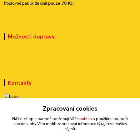
Poštovné pak bude činit
pouze 70 Kč!
Možnosti dopravy
Kontakty
+420 777 899 301
Zpracování cookies
(Po-Pá, 10-15 hod.)
Náš e-shop a partneři potřebují Váš
souhlas
s použitím souborů
cookies, aby Vám mohli zobrazovat informace týkající se Vašich
sedmi@kraska1.cz
zájmů.