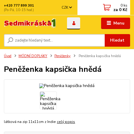
0
ks
+420 777 899 301
CZK
za
0 Kč
(Po-Pá, 10-15 hod.)
Menu
Hledat
Úvod
MÓDNÍ DOPLŃKY
Peněženky
Peněženka kapsička hnědá
Peněženka kapsička hnědá
látková na zip 11x11cm z Indie
celý popis