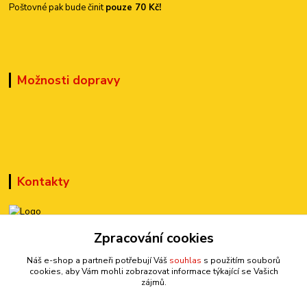
Poštovné pak bude činit
pouze 70 Kč!
Možnosti dopravy
Kontakty
+420 777 899 301
Zpracování cookies
(Po-Pá, 10-15 hod.)
Náš e-shop a partneři potřebují Váš
souhlas
s použitím souborů
cookies, aby Vám mohli zobrazovat informace týkající se Vašich
sedmi@kraska1.cz
zájmů.