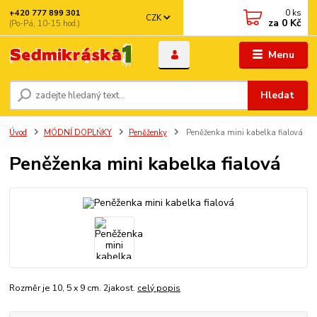
0
ks
+420 777 899 301
CZK
za
0 Kč
(Po-Pá, 10-15 hod.)
Menu
Hledat
Úvod
MÓDNÍ DOPLŃKY
Peněženky
Peněženka mini kabelka fialová
Peněženka mini kabelka fialová
Rozměr je 10, 5 x 9 cm. 2jakost.
celý popis