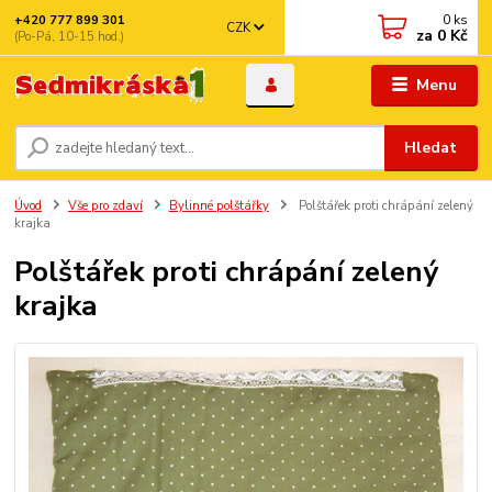
0
ks
+420 777 899 301
CZK
za
0 Kč
(Po-Pá, 10-15 hod.)
Menu
Hledat
Úvod
Vše pro zdaví
Bylinné polštářky
Polštářek proti chrápání zelený
krajka
Polštářek proti chrápání zelený
krajka