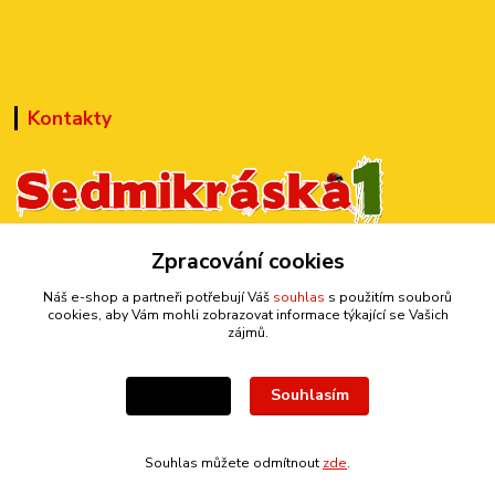
Kontakty
Zpracování cookies
+420 777 899 301
(Po-Pá, 10-15 hod.)
Náš e-shop a partneři potřebují Váš
souhlas
s použitím souborů
cookies, aby Vám mohli zobrazovat informace týkající se Vašich
sedmi@kraska1.cz
zájmů.
Souhlasím
Nastavení
Souhlas můžete odmítnout
zde
.
Vytvořeno na
Eshop-rychle.cz