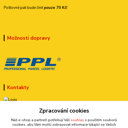
Poštovné pak bude činit
pouze 70 Kč!
Možnosti dopravy
Kontakty
Zpracování cookies
+420 777 899 301
(Po-Pá, 10-15 hod.)
Náš e-shop a partneři potřebují Váš
souhlas
s použitím souborů
cookies, aby Vám mohli zobrazovat informace týkající se Vašich
sedmi@kraska1.cz