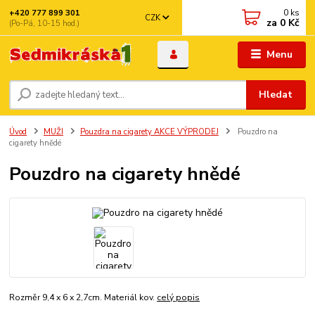
0
ks
+420 777 899 301
CZK
za
0 Kč
(Po-Pá, 10-15 hod.)
Menu
Hledat
Úvod
MUŽI
Pouzdra na cigarety AKCE VÝPRODEJ
Pouzdro na
cigarety hnědé
Pouzdro na cigarety hnědé
Rozměr 9,4 x 6 x 2,7cm. Materiál kov.
celý popis