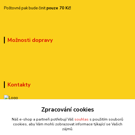
Poštovné pak bude činit
pouze 70 Kč!
Možnosti dopravy
Kontakty
+420 777 899 301
Zpracování cookies
(Po-Pá, 10-15 hod.)
Náš e-shop a partneři potřebují Váš
souhlas
s použitím souborů
cookies, aby Vám mohli zobrazovat informace týkající se Vašich
sedmi@kraska1.cz
zájmů.