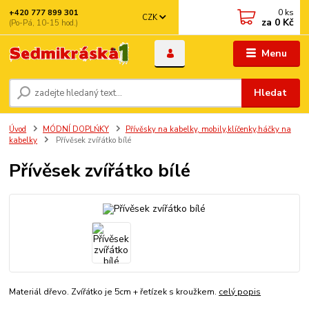
0
ks
+420 777 899 301
CZK
za
0 Kč
(Po-Pá, 10-15 hod.)
Menu
Hledat
Úvod
MÓDNÍ DOPLŃKY
Přívěsky na kabelky, mobily,klíčenky,háčky na
kabelky
Přívěsek zvířátko bílé
Přívěsek zvířátko bílé
Materiál dřevo. Zvířátko je 5cm + řetízek s kroužkem.
celý popis