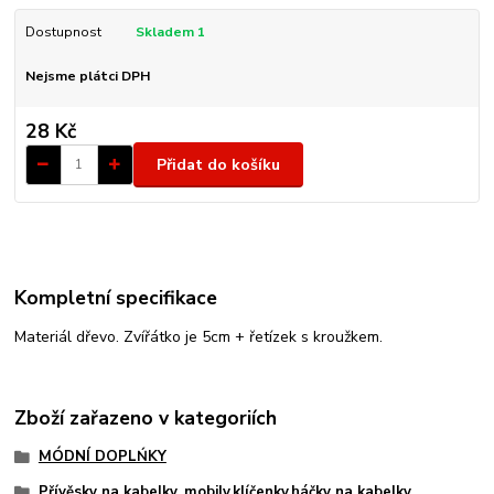
Dostupnost
Skladem 1
Nejsme plátci DPH
28 Kč
Přidat do košíku
Kompletní specifikace
Materiál dřevo. Zvířátko je 5cm + řetízek s kroužkem.
Zboží zařazeno v kategoriích
MÓDNÍ DOPLŃKY
Přívěsky na kabelky, mobily,klíčenky,háčky na kabelky