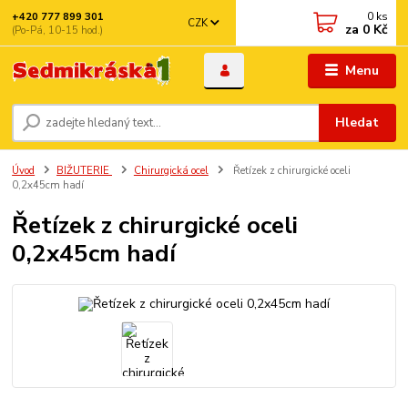
0
ks
+420 777 899 301
CZK
za
0 Kč
(Po-Pá, 10-15 hod.)
Menu
Hledat
Úvod
BIŽUTERIE
Chirurgická ocel
Řetízek z chirurgické oceli
0,2x45cm hadí
Řetízek z chirurgické oceli
0,2x45cm hadí