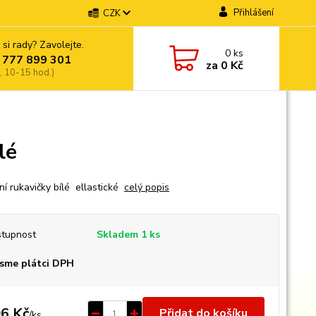
Přihlášení
CZK
 si rady? Zavolejte.
0
ks
 777 899 301
za
0 Kč
, 10-15 hod.)
lé
ní rukavičky bílé ellastické
celý popis
tupnost
Skladem 1 ks
sme plátci DPH
6 Kč
Přidat do košíku
/
ks