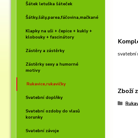
Šátek letuška šáteček
Šátky,šály,parea,fáčovina,mačkané
Klapky na uši + čepice + kukly +
klobouky + fascinátory
Komple
Zástěry a zástěrky
svatební 
Zástěrky sexy a humorné
motivy
Rukavice,rukavičky
Zboží 
Svatební doplňky
Rukav
Svatební ozdoby do vlasů
korunky
Svatební závoje