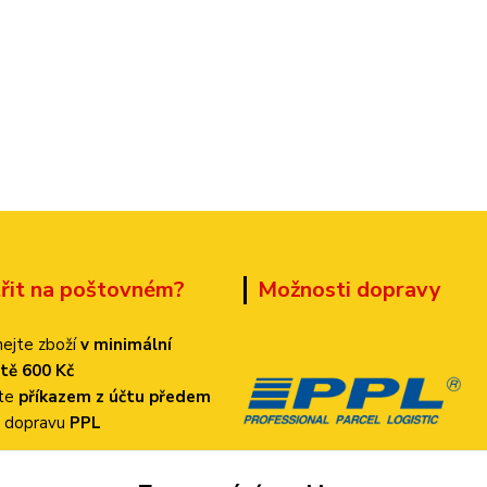
třit na poštovném?
Možnosti dopravy
ejte zboží
v minimální
tě 600 Kč
ťte
příkazem z účtu předem
 dopravu
PPL
k bude činit
pouze 70 Kč!