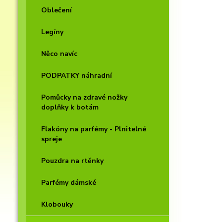
Oblečení
Legíny
Něco navíc
PODPATKY náhradní
Pomůcky na zdravé nožky
doplňky k botám
Flakóny na parfémy - Plnitelné
spreje
Pouzdra na rtěnky
Parfémy dámské
Klobouky