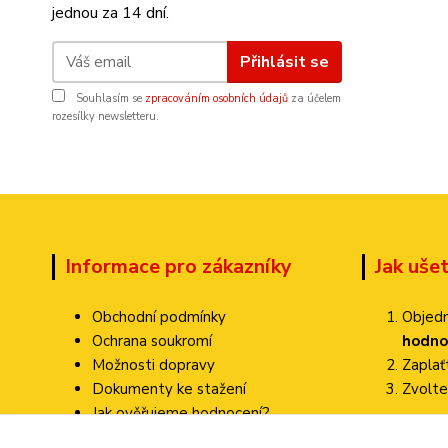
jednou za 14 dní.
Přihlásit se
Souhlasím se
zpracováním osobních údajů
za účelem
rozesílky newsletteru.
Informace pro zákazníky
Jak uše
Obchodní podmínky
Objedn
Ochrana soukromí
hodno
Možnosti dopravy
Zapla
Dokumenty ke stažení
Zvolte
Jak ověřujeme hodnocení?
Poštovné pa
Kontakty