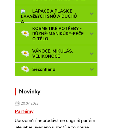
LAPAČE A PLAŠIČE
ZLÝCH SNŮ A DUCHŮ
KOSMETIKÉ POTŘEBY -
RŮZNÉ-MANIKÚRY-PÉČE
O TĚLO
VÁNOCE, MIKULÁŠ,
VELIKONOCE
Seconhand
Novinky
20.07.2023
Parfémy
Upozornění neprodáváme originál parfém
,ale jak je uvedeno u zboží je to pouze