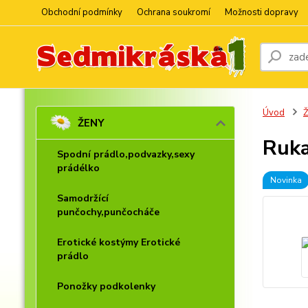
Obchodní podmínky
Ochrana soukromí
Možnosti dopravy
Úvod
ŽENY
Ruka
Spodní prádlo,podvazky,sexy
prádélko
Novinka
Samodržící
punčochy,punčocháče
Erotické kostýmy Erotické
prádlo
Ponožky podkolenky