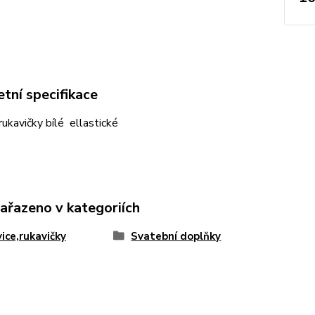
tní specifikace
rukavičky bílé ellastické
zařazeno v kategoriích
ice,rukavičky
Svatební doplňky