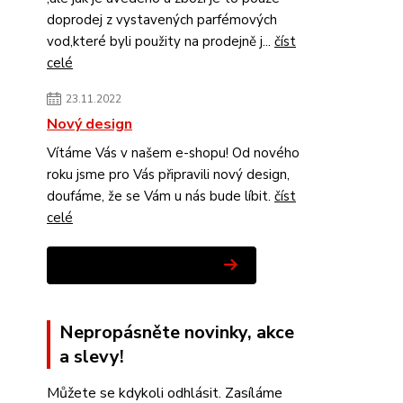
doprodej z vystavených parfémových
vod,které byli použity na prodejně j...
číst
celé
23.11.2022
Nový design
Vítáme Vás v našem e-shopu! Od nového
roku jsme pro Vás připravili nový design,
doufáme, že se Vám u nás bude líbit.
číst
celé
Zobrazit všechny novinky
Nepropásněte novinky, akce
a slevy!
Můžete se kdykoli odhlásit. Zasíláme