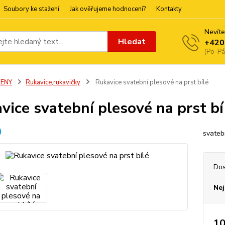
Soubory ke stažení
Jak ověřujeme hodnocení?
Kontakty
Nevíte
Hledat
+420
(Po-Pá
ŽENY
Rukavice,rukavičky
Rukavice svatební plesové na prst bílé
vice svatební plesové na prst bí
svateb
Dos
Nej
10