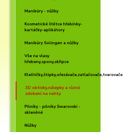
Manikúry - nůžky
Kosmetické štětce hřebínky-
kartáčky-aplikátory
Manikúry Solingen a nůžky
Vše na vlasy
hřebeny,spony,skřipce
Kleštičky,štipky,ořezávače,zatlačovače,tvarovače
3D obtisky,nálepky a různá
zdobení na nehty
Pilníky - pilníky Swarovski -
skleněné
Nůžky