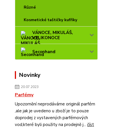
Různé
Kosmetické taštičky kufříky
VÁNOCE, MIKULÁŠ,
VELIKONOCE
Seconhand
Novinky
20.07.2023
Parfémy
Upozornění neprodáváme originál parfém
,ale jak je uvedeno u zboží je to pouze
doprodej z vystavených parfémových
vod,které byli použity na prodejně j...
číst