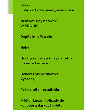
Péče o
nohy,kartáčky,pemzy,seřezávače
Nehtové tipy barevné
VÝPRODEJ
Depilační přístroje
Nohy
Houby-kartáčky-žinky na tělo-
masážní kartáče
Dekorativní kosmetika
Výprodej
Péče o tělo - celulitida -
Mýdla -Luxusní přísady do
koupele a dárková mýdla