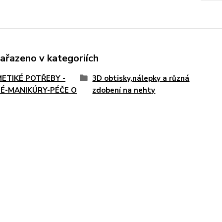
zařazeno v kategoriích
ETIKÉ POTŘEBY -
3D obtisky,nálepky a různá
É-MANIKÚRY-PÉČE O
zdobení na nehty