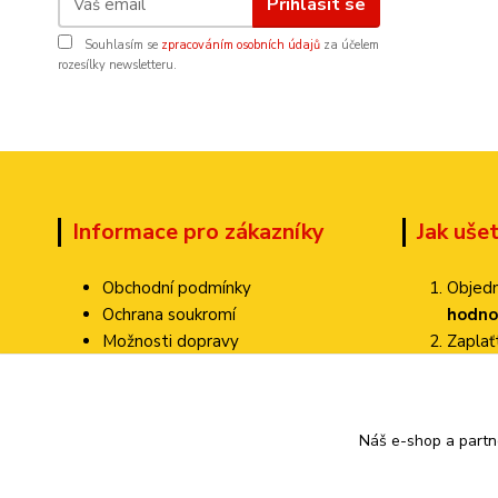
Přihlásit se
Souhlasím se
zpracováním osobních údajů
za účelem
rozesílky newsletteru.
Informace pro zákazníky
Jak uše
Obchodní podmínky
Objedn
Ochrana soukromí
hodno
Možnosti dopravy
Zapla
Dokumenty ke stažení
Zvolte
Jak ověřujeme hodnocení?
Poštovné pa
Kontakty
Náš e-shop a partn