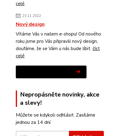
celé
23.11.2022
Nový design
Vítáme Vás v našem e-shopu! Od nového
roku jsme pro Vás připravili nový design,
doufáme, že se Vám u nás bude líbit.
číst
celé
Zobrazit všechny novinky
Nepropásněte novinky, akce
a slevy!
Můžete se kdykoli odhlásit. Zasíláme
jednou za 14 dní.