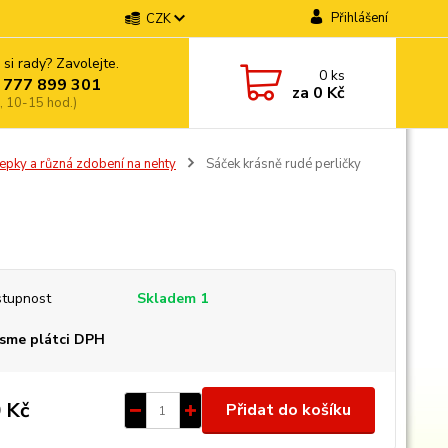
Přihlášení
CZK
 si rady? Zavolejte.
0
ks
 777 899 301
za
0 Kč
, 10-15 hod.)
epky a různá zdobení na nehty
Sáček krásně rudé perličky
tupnost
Skladem 1
sme plátci DPH
 Kč
Přidat do košíku