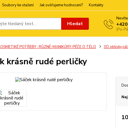
Soubory ke stažení
Jak ověřujeme hodnocení?
Kontakty
Nevíte
Hledat
+420
(Po-Pá
KOSMETIKÉ POTŘEBY -RŮZNÉ-MANIKÚRY-PÉČE O TĚLO
3D obtisky,nál
k krásně rudé perličky
Dos
Nej
10