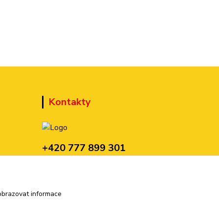
Kontakty
+420 777 899 301
(Po-Pá, 10-15 hod.)
sedmi@kraska1.cz
obrazovat informace