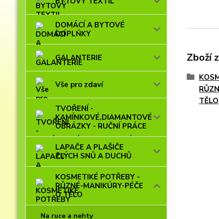
BYTOVÝ TEXTIL
DOMÁCÍ A BYTOVÉ
DOPLŃKY
Zboží 
GALANTERIE
KOSM
Vše pro zdaví
RŮZN
TĚLO
TVOŘENÍ -
KAMÍNKOVÉ,DIAMANTOVÉ
OBRÁZKY - RUČNÍ PRÁCE
LAPAČE A PLAŠIČE
ZLÝCH SNŮ A DUCHŮ
KOSMETIKÉ POTŘEBY -
RŮZNÉ-MANIKÚRY-PÉČE
O TĚLO
Na ruce a nehty