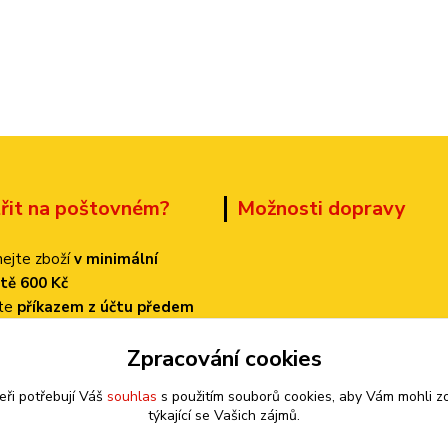
třit na poštovném?
Možnosti dopravy
ejte zboží
v minimální
tě 600 Kč
ťte
příkazem z účtu předem
 dopravu
PPL
Zpracování cookies
k bude činit
pouze 70 Kč!
eři potřebují Váš
souhlas
s použitím souborů cookies, aby Vám mohli z
týkající se Vašich zájmů.