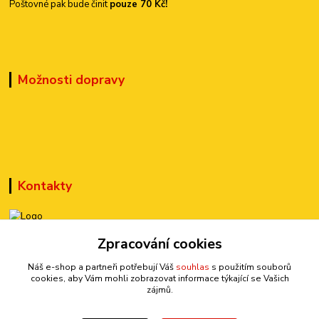
Poštovné pak bude činit
pouze 70 Kč!
Možnosti dopravy
Kontakty
Zpracování cookies
+420 777 899 301
(Po-Pá, 10-15 hod.)
Náš e-shop a partneři potřebují Váš
souhlas
s použitím souborů
cookies, aby Vám mohli zobrazovat informace týkající se Vašich
sedmi@kraska1.cz
zájmů.