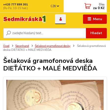
0
ks
+420 777 899 301
CZK
za
0 Kč
(Po-Pá, 10-15 hod.)
Menu
Hledat
Úvod
Seconhand
Šelakové gramofonové desky
Šelaková gramofonová
deska DIEŤÁTKO + MALÉ MEDVIĚĎA
Šelaková gramofonová deska
DIEŤÁTKO + MALÉ MEDVIĚĎA