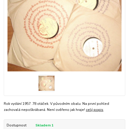
Rok vydání 1957. 78 otáček. V původním obalu. Na první pohled
zachovalá nepoškrábaná. Není ověřeno jak hraje!
celý popis
Dostupnost
Skladem 1