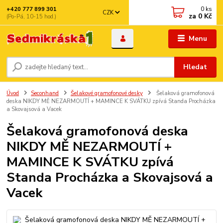
0
ks
+420 777 899 301
CZK
za
0 Kč
(Po-Pá, 10-15 hod.)
Menu
Hledat
Úvod
Seconhand
Šelakové gramofonové desky
Šelaková gramofonová
deska NIKDY MĚ NEZARMOUTÍ + MAMINCE K SVÁTKU zpívá Standa Procházka
a Skovajsová a Vacek
Šelaková gramofonová deska
NIKDY MĚ NEZARMOUTÍ +
MAMINCE K SVÁTKU zpívá
Standa Procházka a Skovajsová a
Vacek