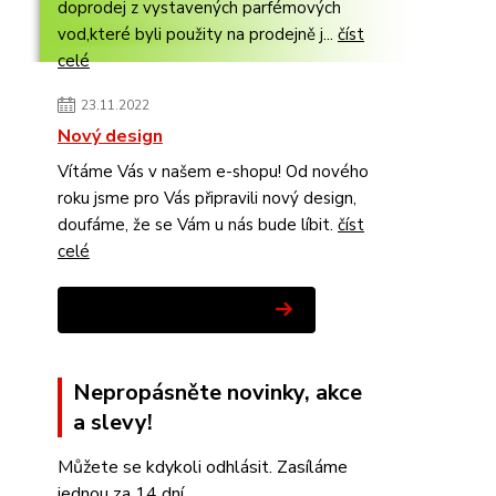
doprodej z vystavených parfémových
vod,které byli použity na prodejně j...
číst
celé
23.11.2022
Nový design
Vítáme Vás v našem e-shopu! Od nového
roku jsme pro Vás připravili nový design,
doufáme, že se Vám u nás bude líbit.
číst
celé
Zobrazit všechny novinky
Nepropásněte novinky, akce
a slevy!
Můžete se kdykoli odhlásit. Zasíláme
jednou za 14 dní.