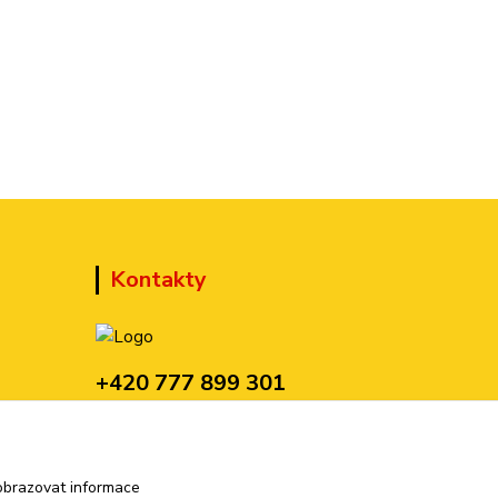
Kontakty
+420 777 899 301
(Po-Pá, 10-15 hod.)
sedmi@kraska1.cz
obrazovat informace