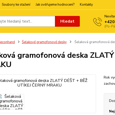
Soubory ke stažení
Jak ověřujeme hodnocení?
Kontakty
Nevíte
Hledat
+420
(Po-Pá
Seconhand
Šelakové gramofonové desky
Šelaková gramofonová d
ková gramofonová deska ZLAT
AKU
Rok vy
zachov
Dos
Nej