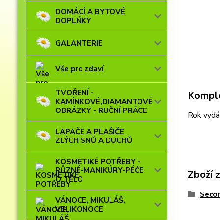
DOMÁCÍ A BYTOVÉ
DOPLŃKY
GALANTERIE
Vše pro zdaví
TVOŘENÍ -
Komple
KAMÍNKOVÉ,DIAMANTOVÉ
OBRÁZKY - RUČNÍ PRÁCE
Rok vydán
LAPAČE A PLAŠIČE
ZLÝCH SNŮ A DUCHŮ
KOSMETIKÉ POTŘEBY -
RŮZNÉ-MANIKÚRY-PÉČE
Zboží 
O TĚLO
Seco
VÁNOCE, MIKULÁŠ,
VELIKONOCE