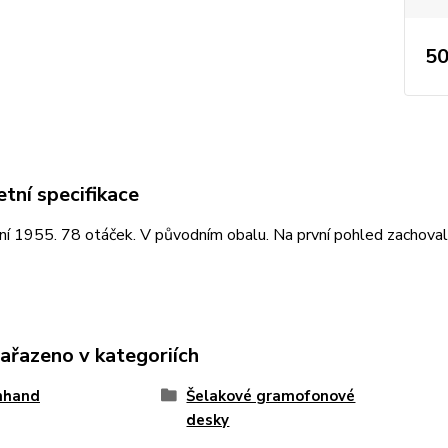
50
tní specifikace
í 1955. 78 otáček. V původním obalu. Na první pohled zachovalá
zařazeno v kategoriích
nhand
Šelakové gramofonové
desky