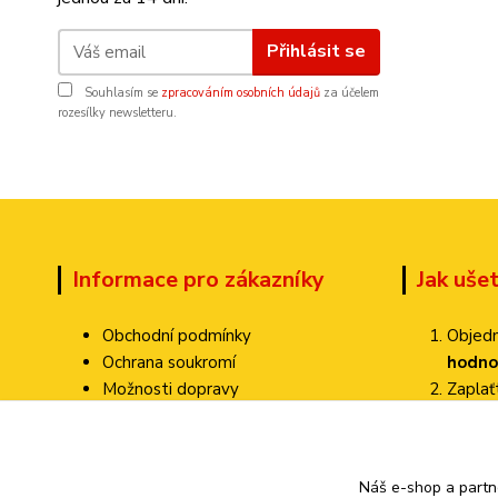
Přihlásit se
Souhlasím se
zpracováním osobních údajů
za účelem
rozesílky newsletteru.
Informace pro zákazníky
Jak uše
Obchodní podmínky
Objedn
Ochrana soukromí
hodno
Možnosti dopravy
Zapla
Dokumenty ke stažení
Zvolte
Jak ověřujeme hodnocení?
Poštovné pa
Kontakty
Náš e-shop a partn