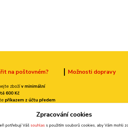
třit na poštovném?
Možnosti dopravy
ejte zboží
v minimální
tě 600 Kč
ťte
příkazem z účtu předem
 dopravu
PPL
Zpracování cookies
k bude činit
pouze 70 Kč!
eři potřebují Váš
souhlas
s použitím souborů cookies, aby Vám mohli z