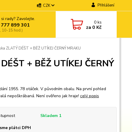
Přihlášení
CZK
 si rady? Zavolejte.
0
ks
 777 899 301
za
0 Kč
, 10-15 hod.)
eska ZLATÝ DÉŠT + BĚŽ UTÍKEJ ČERNÝ MRAKU
Ý DÉŠT + BĚŽ UTÍKEJ ČERNÝ
dání 1955. 78 otáček. V původním obalu. Na první pohled
alá nepoškrábaná. Není ověřeno jak hraje!
celý popis
tupnost
Skladem 1
sme plátci DPH