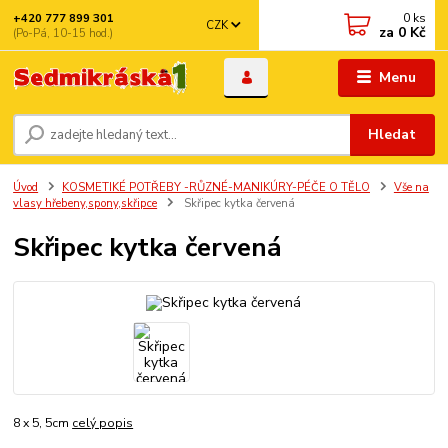
0
ks
+420 777 899 301
CZK
za
0 Kč
(Po-Pá, 10-15 hod.)
Menu
Hledat
Úvod
KOSMETIKÉ POTŘEBY -RŮZNÉ-MANIKÚRY-PÉČE O TĚLO
Vše na
vlasy hřebeny,spony,skřipce
Skřipec kytka červená
Skřipec kytka červená
8 x 5, 5cm
celý popis