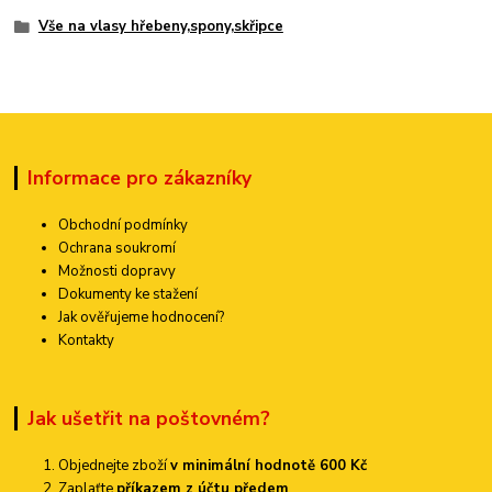
Vše na vlasy hřebeny,spony,skřipce
Informace pro zákazníky
Obchodní podmínky
Ochrana soukromí
Možnosti dopravy
Dokumenty ke stažení
Jak ověřujeme hodnocení?
Kontakty
Jak ušetřit na poštovném?
Objednejte zboží
v minimální hodnotě 600 Kč
Zaplaťte
příkazem z účtu předem