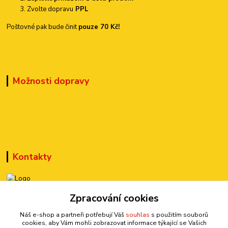
Zvolte dopravu
PPL
Poštovné pak bude činit
pouze 70 Kč!
Možnosti dopravy
Kontakty
Zpracování cookies
+420 777 899 301
(Po-Pá, 10-15 hod.)
Náš e-shop a partneři potřebují Váš
souhlas
s použitím souborů
cookies, aby Vám mohli zobrazovat informace týkající se Vašich
sedmi@kraska1.cz