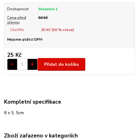
Dostupnost
Skladem 1
Cena před
50 Kč
slevou
Ušetříte
25 Kč (
50
% sleva)
Nejsme plátci DPH
25 Kč
Přidat do košíku
Kompletní specifikace
8 x 5, 5cm
Zboží zařazeno v kategoriích