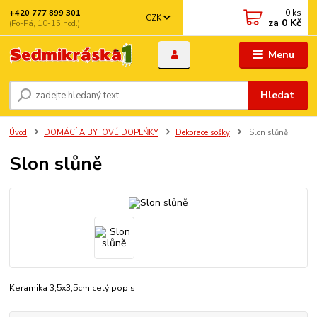
0
ks
+420 777 899 301
CZK
za
0 Kč
(Po-Pá, 10-15 hod.)
Menu
Hledat
Úvod
DOMÁCÍ A BYTOVÉ DOPLŃKY
Dekorace sošky
Slon slůně
Slon slůně
Keramika 3,5x3,5cm
celý popis