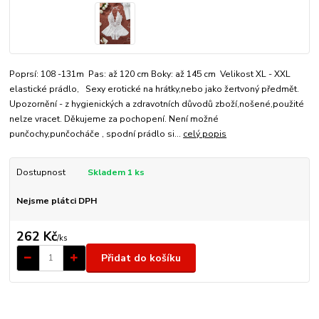
Poprsí: 108 -131m Pas: až 120 cm Boky: až 145 cm Velikost XL - XXL
elastické prádlo, Sexy erotické na hrátky,nebo jako žertvoný předmět.
Upozornění - z hygienických a zdravotních důvodů zboží,nošené,použité
nelze vracet. Děkujeme za pochopení. Není možné
punčochy,punčocháče , spodní prádlo si...
celý popis
Dostupnost
Skladem 1 ks
Nejsme plátci DPH
262 Kč
/
ks
Přidat do košíku