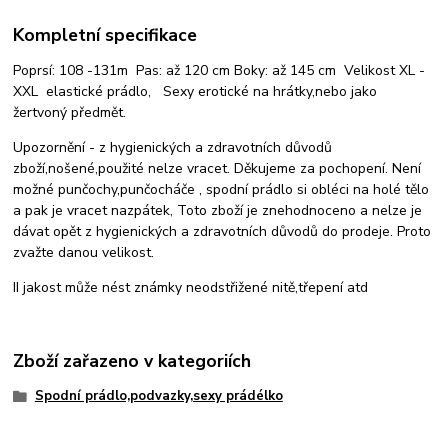
Kompletní specifikace
Poprsí: 108 -131m Pas: až 120 cm Boky: až 145 cm
Velikost XL -
XXL elastické prádlo, Sexy erotické na hrátky,nebo jako
žertvoný předmět.
Upozornění - z hygienických a zdravotních důvodů
zboží,nošené,použité nelze vracet. Děkujeme za pochopení. Není
možné punčochy,punčocháče , spodní prádlo si obléci na holé tělo
a pak je vracet nazpátek, Toto zboží je znehodnoceno a nelze je
dávat opět z hygienických a zdravotních důvodů do prodeje. Proto
zvažte danou velikost.
II jakost může nést známky neodstřižené nitě,třepení atd
Zboží zařazeno v kategoriích
Spodní prádlo,podvazky,sexy prádélko