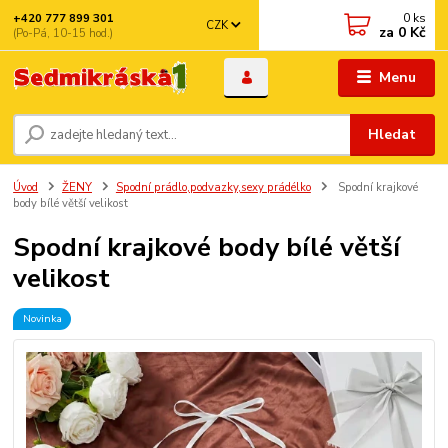
0
ks
+420 777 899 301
CZK
za
0 Kč
(Po-Pá, 10-15 hod.)
Menu
Hledat
Úvod
ŽENY
Spodní prádlo,podvazky,sexy prádélko
Spodní krajkové
body bílé větší velikost
Spodní krajkové body bílé větší
velikost
Novinka