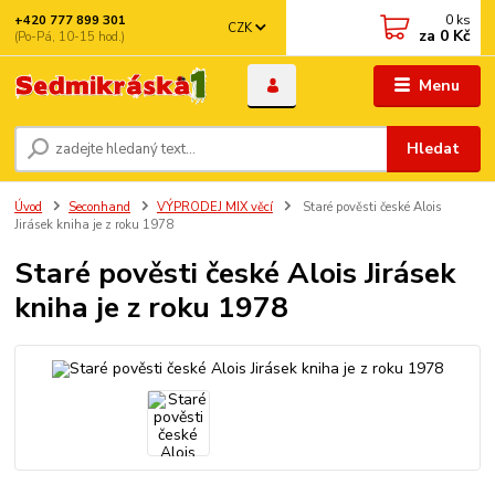
0
ks
+420 777 899 301
CZK
za
0 Kč
(Po-Pá, 10-15 hod.)
Menu
Hledat
Úvod
Seconhand
VÝPRODEJ MIX věcí
Staré pověsti české Alois
Jirásek kniha je z roku 1978
Staré pověsti české Alois Jirásek
kniha je z roku 1978