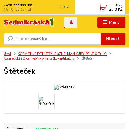
0
ks
+420 777 899 301
CZK
za
0 Kč
(Po-Pá, 10-15 hod.)
Menu
Hledat
Úvod
KOSMETIKÉ POTŘEBY -RŮZNÉ-MANIKÚRY-PÉČE O TĚLO
Kosmetické štětce hřebínky-kartáčky-aplikátory
Štěteček
Štěteček
Dostupnost
Skladem 2 Ks