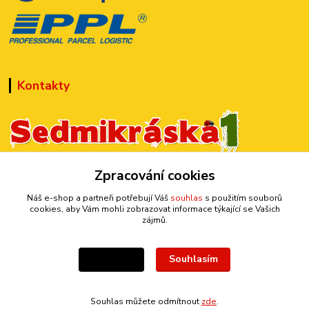
Kontakty
+420 777 899 301
Zpracování cookies
(Po-Pá, 10-15 hod.)
Náš e-shop a partneři potřebují Váš
souhlas
s použitím souborů
cookies, aby Vám mohli zobrazovat informace týkající se Vašich
sedmi@kraska1.cz
zájmů.
Souhlasím
Nastavení
Souhlas můžete odmítnout
zde
.