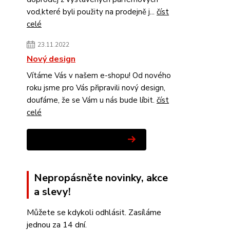
vod,které byli použity na prodejně j...
číst
celé
23.11.2022
Nový design
Vítáme Vás v našem e-shopu! Od nového
roku jsme pro Vás připravili nový design,
doufáme, že se Vám u nás bude líbit.
číst
celé
Zobrazit všechny novinky
Nepropásněte novinky, akce
a slevy!
Můžete se kdykoli odhlásit. Zasíláme
jednou za 14 dní.