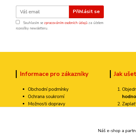
Přihlásit se
Souhlasím se
zpracováním osobních údajů
za účelem
rozesílky newsletteru.
Informace pro zákazníky
Jak uše
Obchodní podmínky
Objedn
Ochrana soukromí
hodno
Možnosti dopravy
Zapla
Dokumenty ke stažení
Zvolte
Jak ověřujeme hodnocení?
Poštovné pa
Kontakty
Náš e-shop a partn