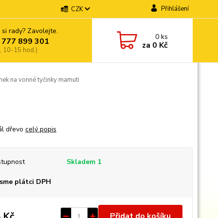
Přihlášení
CZK
 si rady? Zavolejte.
0
ks
 777 899 301
za
0 Kč
, 10-15 hod.)
nek na vonné tyčinky mamuti
ál dřevo
celý popis
tupnost
Skladem 1
sme plátci DPH
 Kč
Přidat do košíku