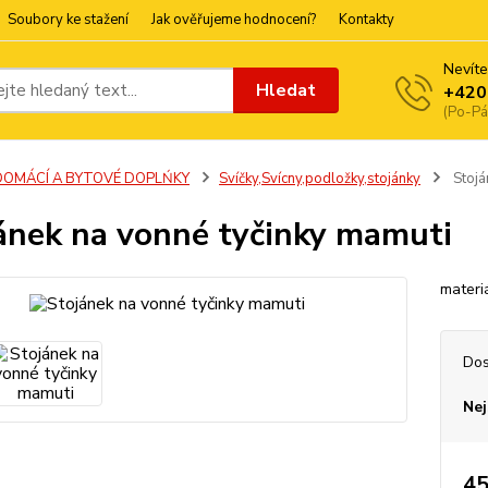
Soubory ke stažení
Jak ověřujeme hodnocení?
Kontakty
Nevíte
Hledat
+420
(Po-Pá
DOMÁCÍ A BYTOVÉ DOPLŃKY
Svíčky,Svícny,podložky,stojánky
Stojá
ánek na vonné tyčinky mamuti
materi
Dos
Nej
45