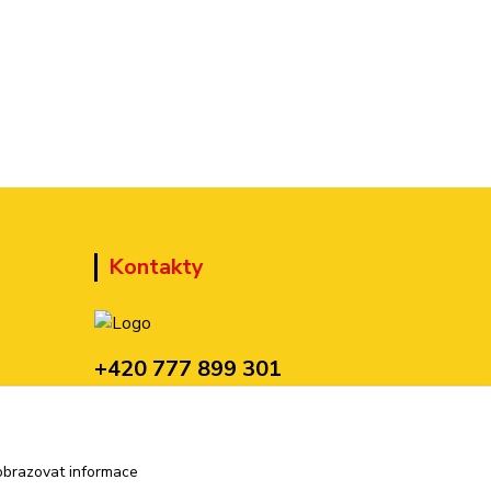
Kontakty
+420 777 899 301
(Po-Pá, 10-15 hod.)
sedmi@kraska1.cz
obrazovat informace