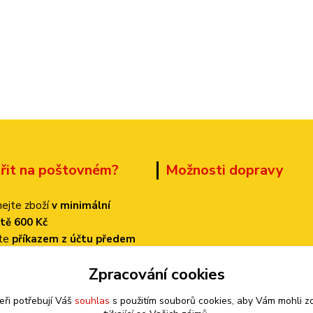
třit na poštovném?
Možnosti dopravy
ejte zboží
v minimální
tě 600 Kč
ťte
příkazem z účtu předem
 dopravu
PPL
Zpracování cookies
k bude činit
pouze 70 Kč!
eři potřebují Váš
souhlas
s použitím souborů cookies, aby Vám mohli z