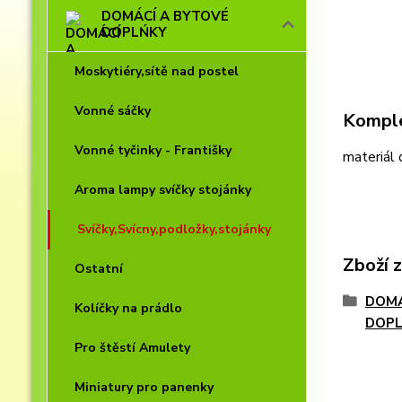
DOMÁCÍ A BYTOVÉ
DOPLŃKY
Moskytiéry,sítě nad postel
Vonné sáčky
Komple
Vonné tyčinky - Františky
materiál
Aroma lampy svíčky stojánky
Svíčky,Svícny,podložky,stojánky
Zboží 
Ostatní
DOMÁ
Kolíčky na prádlo
DOP
Pro štěstí Amulety
Miniatury pro panenky