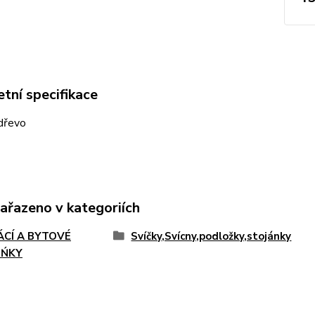
tní specifikace
 dřevo
zařazeno v kategoriích
CÍ A BYTOVÉ
Svíčky,Svícny,podložky,stojánky
LŃKY