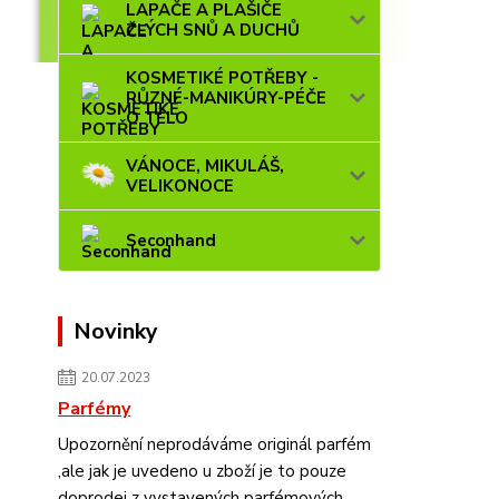
LAPAČE A PLAŠIČE
ZLÝCH SNŮ A DUCHŮ
KOSMETIKÉ POTŘEBY -
RŮZNÉ-MANIKÚRY-PÉČE
O TĚLO
VÁNOCE, MIKULÁŠ,
VELIKONOCE
Seconhand
Novinky
20.07.2023
Parfémy
Upozornění neprodáváme originál parfém
,ale jak je uvedeno u zboží je to pouze
doprodej z vystavených parfémových