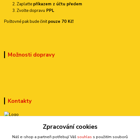
Zaplaťte
příkazem z účtu předem
Zvolte dopravu
PPL
Poštovné pak bude činit
pouze 70 Kč!
Možnosti dopravy
Kontakty
+420 777 899 301
Zpracování cookies
(Po-Pá, 10-15 hod.)
Náš e-shop a partneři potřebují Váš
souhlas
s použitím souborů