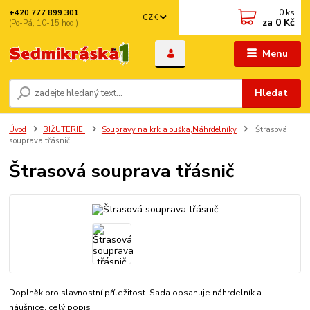
0
ks
+420 777 899 301
CZK
za
0 Kč
(Po-Pá, 10-15 hod.)
Menu
Hledat
Úvod
BIŽUTERIE
Soupravy na krk a ouška,Náhrdelníky
Štrasová
souprava třásnič
Štrasová souprava třásnič
Doplněk pro slavnostní příležitost. Sada obsahuje náhrdelník a
náušnice.
celý popis