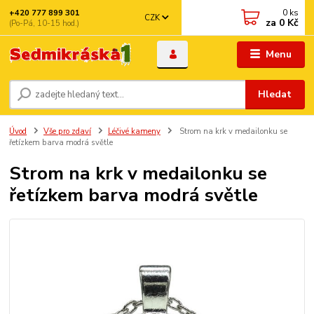
0
ks
+420 777 899 301
CZK
za
0 Kč
(Po-Pá, 10-15 hod.)
Menu
Hledat
Úvod
Vše pro zdaví
Léčivé kameny
Strom na krk v medailonku se
řetízkem barva modrá světle
Strom na krk v medailonku se
řetízkem barva modrá světle