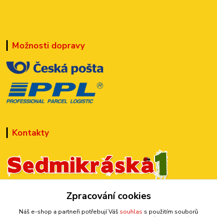
Možnosti dopravy
Kontakty
+420 777 899 301
Zpracování cookies
(Po-Pá, 10-15 hod.)
Náš e-shop a partneři potřebují Váš
souhlas
s použitím souborů