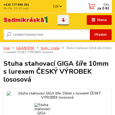
0
ks
+420 777 899 301
CZK
za
0 Kč
(Po-Pá, 10-15 hod.)
Menu
Hledat
Úvod
GALANTERIE
Stuhy - mašle
Stuha stahovací GIGA šíře 10mm
s lurexem ČESKÝ VÝROBEK lososová
Stuha stahovací GIGA šíře 10mm
s lurexem ČESKÝ VÝROBEK
lososová