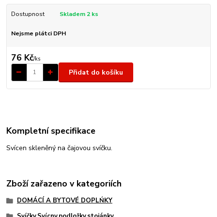
Dostupnost
Skladem 2 ks
Nejsme plátci DPH
76 Kč
/
ks
Přidat do košíku
Kompletní specifikace
Svícen skleněný na čajovou svíčku.
Zboží zařazeno v kategoriích
DOMÁCÍ A BYTOVÉ DOPLŃKY
Svíčky,Svícny,podložky,stojánky