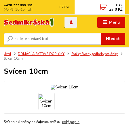
0
ks
+420 777 899 301
CZK
za
0 Kč
(Po-Pá, 10-15 hod.)
Menu
Hledat
Úvod
DOMÁCÍ A BYTOVÉ DOPLŃKY
Svíčky,Svícny,podložky,stojánky
Svícen 10cm
Svícen 10cm
Svícen skleněný na čajovou svíčku.
celý popis