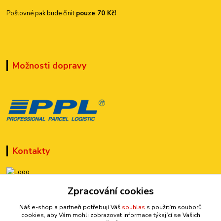
Poštovné pak bude činit
pouze 70 Kč!
Možnosti dopravy
Kontakty
Zpracování cookies
+420 777 899 301
(Po-Pá, 10-15 hod.)
Náš e-shop a partneři potřebují Váš
souhlas
s použitím souborů
cookies, aby Vám mohli zobrazovat informace týkající se Vašich
sedmi@kraska1.cz