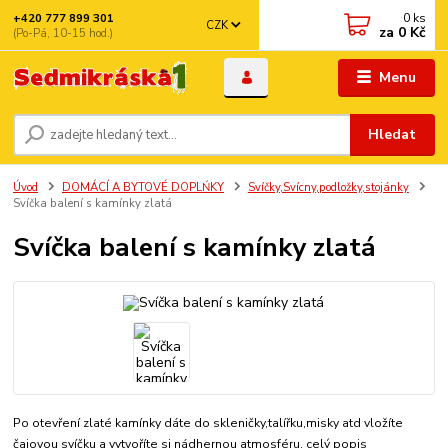
0
ks
+420 777 899 301
CZK
za
0 Kč
(Po-Pá, 10-15 hod.)
Menu
Hledat
Úvod
DOMÁCÍ A BYTOVÉ DOPLŃKY
Svíčky,Svícny,podložky,stojánky
Svíčka balení s kamínky zlatá
Svíčka balení s kamínky zlatá
Po otevření zlaté kamínky dáte do skleničky,talířku,misky atd vložíte
čajovou svíčku a vytvoříte si nádhernou atmosféru.
celý popis