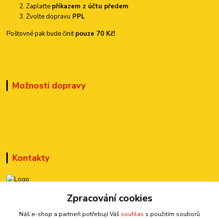
Zaplaťte
příkazem z účtu předem
Zvolte dopravu
PPL
Poštovné pak bude činit
pouze 70 Kč!
Možnosti dopravy
Kontakty
+420 777 899 301
Zpracování cookies
(Po-Pá, 10-15 hod.)
Náš e-shop a partneři potřebují Váš
souhlas
s použitím souborů