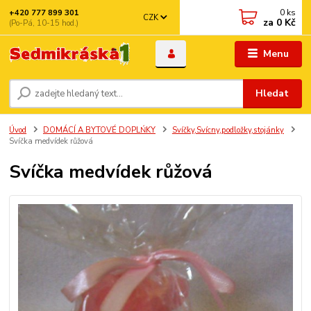
0
ks
+420 777 899 301
CZK
za
0 Kč
(Po-Pá, 10-15 hod.)
Menu
Hledat
Úvod
DOMÁCÍ A BYTOVÉ DOPLŃKY
Svíčky,Svícny,podložky,stojánky
Svíčka medvídek růžová
Svíčka medvídek růžová