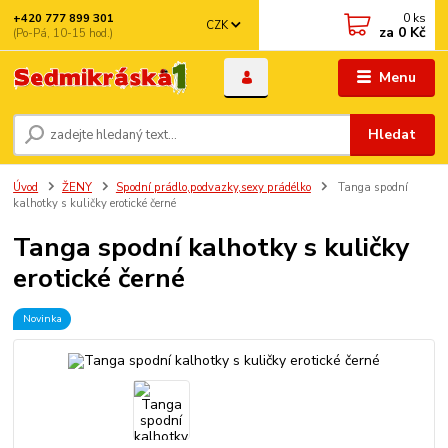
0
ks
+420 777 899 301
CZK
za
0 Kč
(Po-Pá, 10-15 hod.)
Menu
Hledat
Úvod
ŽENY
Spodní prádlo,podvazky,sexy prádélko
Tanga spodní
kalhotky s kuličky erotické černé
Tanga spodní kalhotky s kuličky
erotické černé
Novinka