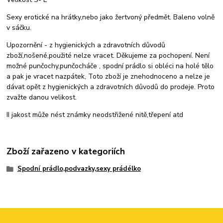
Sexy erotické na hrátky,nebo jako žertvoný předmět. Baleno volně
v sáčku.
Upozornění - z hygienických a zdravotních důvodů
zboží,nošené,použité nelze vracet. Děkujeme za pochopení. Není
možné punčochy,punčocháče , spodní prádlo si obléci na holé tělo
a pak je vracet nazpátek, Toto zboží je znehodnoceno a nelze je
dávat opět z hygienických a zdravotních důvodů do prodeje. Proto
zvažte danou velikost.
II jakost může nést známky neodstřižené nitě,třepení atd
Zboží zařazeno v kategoriích
Spodní prádlo,podvazky,sexy prádélko