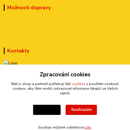
Možnosti dopravy
Kontakty
+420 777 899 301
Zpracování cookies
(Po-Pá, 10-15 hod.)
Náš e-shop a partneři potřebují Váš
souhlas
s použitím souborů
cookies, aby Vám mohli zobrazovat informace týkající se Vašich
sedmi@kraska1.cz
zájmů.
Souhlasím
Nastavení
Souhlas můžete odmítnout
zde
.