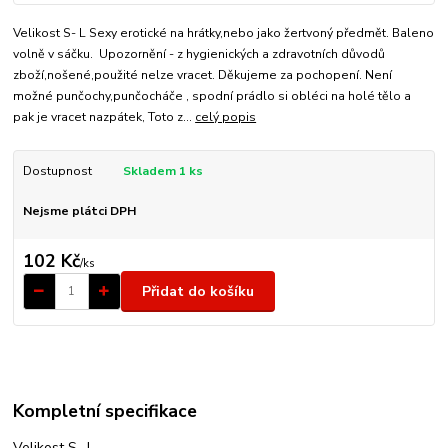
Velikost S- L Sexy erotické na hrátky,nebo jako žertvoný předmět. Baleno
volně v sáčku. Upozornění - z hygienických a zdravotních důvodů
zboží,nošené,použité nelze vracet. Děkujeme za pochopení. Není
možné punčochy,punčocháče , spodní prádlo si obléci na holé tělo a
pak je vracet nazpátek, Toto z...
celý popis
Dostupnost
Skladem 1 ks
Nejsme plátci DPH
102 Kč
/
ks
Přidat do košíku
Kompletní specifikace
Velikost S- L