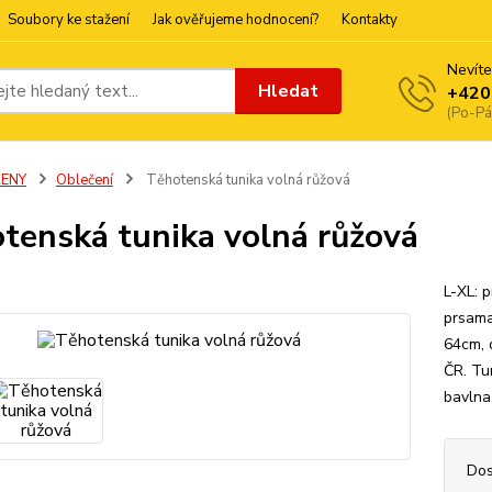
Soubory ke stažení
Jak ověřujeme hodnocení?
Kontakty
Nevíte
Hledat
+420
(Po-Pá
ŽENY
Oblečení
Těhotenská tunika volná růžová
tenská tunika volná růžová
L-XL: 
prsama
64cm, 
ČR. Tu
bavlna
Dos