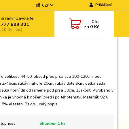
Přihlášení
CZK
 si rady? Zavolejte.
0
ks
 777 899 301
za
0 Kč
, 10-15 hod.)
pro velikosti 44-50, obvod přes prsa cca 100-120cm, pod
 2x46cm, rukáv nahoře 20cm, rukáv dole 9cm, délka záda
délka horní díl od ramene pod prsa 30cm. 1.Jakost. Vyrobeno v
nika je vhodná k nošení před i po těhotenství. Materiál: 92%
, 8% elastan. Bavln...
celý popis
tupnost
Skladem 1 ks