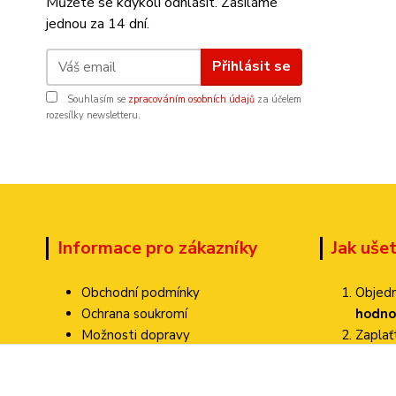
Můžete se kdykoli odhlásit. Zasíláme
jednou za 14 dní.
Přihlásit se
Souhlasím se
zpracováním osobních údajů
za účelem
rozesílky newsletteru.
Informace pro zákazníky
Jak uše
Obchodní podmínky
Objedn
Ochrana soukromí
hodno
Možnosti dopravy
Zapla
Dokumenty ke stažení
Zvolte
Jak ověřujeme hodnocení?
Poštovné pa