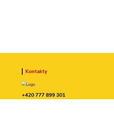
Kontakty
+420 777 899 301
(Po-Pá, 10-15 hod.)
sedmi@kraska1.cz