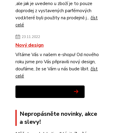
,ale jak je uvedeno u zboží je to pouze
doprodej z vystavených parfémových
vod,které byli použity na prodejně j...
číst
celé
23.11.2022
Nový design
Vítáme Vás v našem e-shopu! Od nového
roku jsme pro Vás připravili nový design,
doufáme, že se Vám u nás bude líbit.
číst
celé
Zobrazit všechny novinky
Nepropásněte novinky, akce
a slevy!