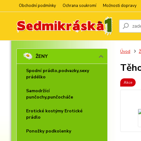
Obchodní podmínky
Ochrana soukromí
Možnosti dopravy
Úvod
ŽENY
Těho
Spodní prádlo,podvazky,sexy
prádélko
Akce
Samodržící
punčochy,punčocháče
Erotické kostýmy Erotické
prádlo
Ponožky podkolenky