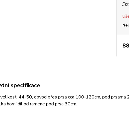
Cen
Uše
Nej
88
tní specifikace
o velikosti 44-50, obvod přes prsa cca 100-120cm, pod prsama 
ka horní díl od ramene pod prsa 30cm.