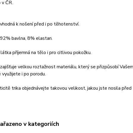
 v ČR.
 vhodná k nošení před i po těhotenství.
: 92% bavlna, 8% elastan.
 látka příjemná na tělo i pro citlivou pokožku.
zajišťuje velkou roztažnost materiálu, který se přizpůsobí Vašem
 využijete i po porodu.
ticitě trika objednávejte takovou velikost, jakou jste nosila pře
zařazeno v kategoriích