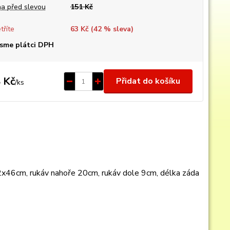
a před slevou
151 Kč
tříte
63 Kč (
42
% sleva)
sme plátci DPH
 Kč
Přidat do košíku
/
ks
2x46cm, rukáv nahoře 20cm, rukáv dole 9cm, délka záda