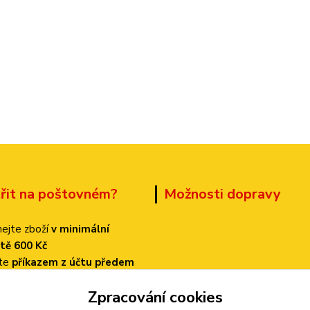
třit na poštovném?
Možnosti dopravy
ejte zboží
v minimální
tě 600 Kč
ťte
příkazem z účtu předem
 dopravu
PPL
Zpracování cookies
k bude činit
pouze 70 Kč!