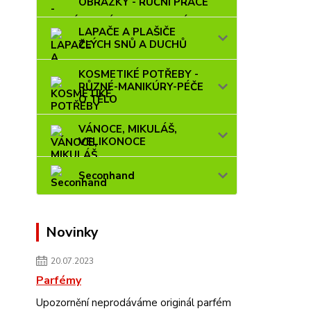
OBRÁZKY - RUČNÍ PRÁCE
LAPAČE A PLAŠIČE
ZLÝCH SNŮ A DUCHŮ
KOSMETIKÉ POTŘEBY -
RŮZNÉ-MANIKÚRY-PÉČE
O TĚLO
VÁNOCE, MIKULÁŠ,
VELIKONOCE
Seconhand
Novinky
20.07.2023
Parfémy
Upozornění neprodáváme originál parfém