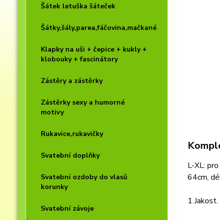
Šátek letuška šáteček
Šátky,šály,parea,fáčovina,mačkané
Klapky na uši + čepice + kukly +
klobouky + fascinátory
Zástěry a zástěrky
Zástěrky sexy a humorné
motivy
Rukavice,rukavičky
Komple
Svatební doplňky
L-XL: pr
64cm, dél
Svatební ozdoby do vlasů
korunky
1.Jakost.
Svatební závoje