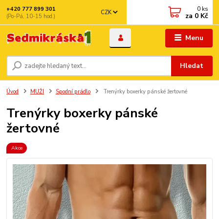
0
ks
+420 777 899 301
CZK
za
0 Kč
(Po-Pá, 10-15 hod.)
Menu
Hledat
Úvod
MUŽI
Spodní prádlo
Trenýrky boxerky pánské žertovné
Trenýrky boxerky pánské
žertovné
Akce