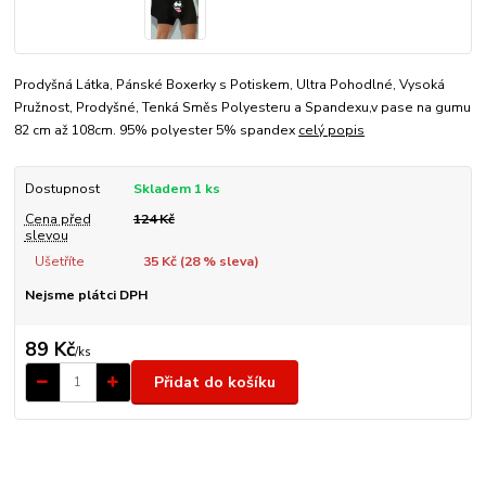
Prodyšná Látka, Pánské Boxerky s Potiskem, Ultra Pohodlné, Vysoká
Pružnost, Prodyšné, Tenká Směs Polyesteru a Spandexu,v pase na gumu
82 cm až 108cm. 95% polyester 5% spandex
celý popis
Dostupnost
Skladem 1 ks
Cena před
124 Kč
slevou
Ušetříte
35 Kč (
28
% sleva)
Nejsme plátci DPH
89 Kč
/
ks
Přidat do košíku