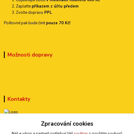
Zaplaťte
příkazem z účtu předem
Zvolte dopravu
PPL
Poštovné pak bude činit
pouze 70 Kč!
Možnosti dopravy
Kontakty
+420 777 899 301
Zpracování cookies
(Po-Pá, 10-15 hod.)
Náš e-shop a partneři potřebují Váš
souhlas
s použitím souborů