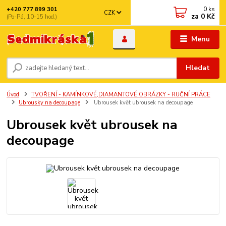
0
ks
+420 777 899 301
CZK
za
0 Kč
(Po-Pá, 10-15 hod.)
Menu
Hledat
Úvod
TVOŘENÍ - KAMÍNKOVÉ,DIAMANTOVÉ OBRÁZKY - RUČNÍ PRÁCE
Ubrousky na decoupage
Ubrousek květ ubrousek na decoupage
Ubrousek květ ubrousek na
decoupage