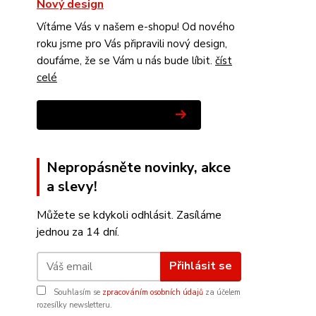
Nový design
Vítáme Vás v našem e-shopu! Od nového
roku jsme pro Vás připravili nový design,
doufáme, že se Vám u nás bude líbit.
číst
celé
Zobrazit všechny novinky
Nepropásněte novinky, akce
a slevy!
Můžete se kdykoli odhlásit. Zasíláme
jednou za 14 dní.
Přihlásit se
Souhlasím se
zpracováním osobních údajů
za účelem
rozesílky newsletteru.