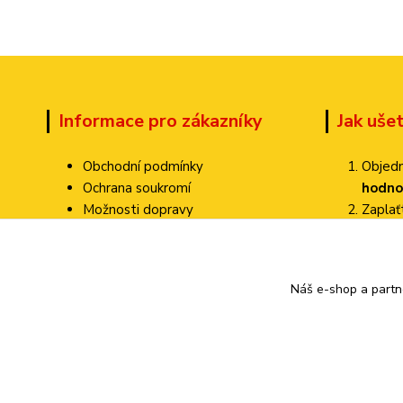
Informace pro zákazníky
Jak uše
Obchodní podmínky
Objedn
Ochrana soukromí
hodno
Možnosti dopravy
Zapla
Dokumenty ke stažení
Zvolte
Jak ověřujeme hodnocení?
Poštovné pa
Kontakty
Náš e-shop a partn