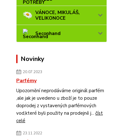
VÁNOCE, MIKULÁŠ,
VELIKONOCE
Seconhand
Novinky
20.07.2023
Parfémy
Upozornění neprodáváme originál parfém
,ale jak je uvedeno u zboží je to pouze
doprodej z vystavených parfémových
vod,které byli použity na prodejně j...
číst
celé
23.11.2022