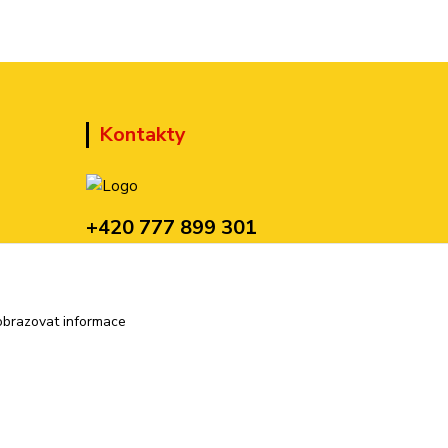
Kontakty
+420 777 899 301
(Po-Pá, 10-15 hod.)
sedmi@kraska1.cz
obrazovat informace