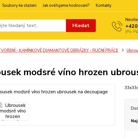
Soubory ke stažení
Jak ověřujeme hodnocení?
Kontakty
Nevíte
Hledat
+420
(Po-Pá
TVOŘENÍ - KAMÍNKOVÉ,DIAMANTOVÉ OBRÁZKY - RUČNÍ PRÁCE
Ubrou
usek modsré víno hrozen ubrou
33x33c
Dos
Nej