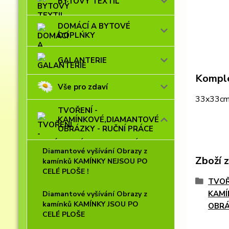
BYTOVÝ TEXTIL
DOMÁCÍ A BYTOVÉ
DOPLŃKY
GALANTERIE
Komple
Vše pro zdaví
33x33cm 
TVOŘENÍ -
KAMÍNKOVÉ,DIAMANTOVÉ
OBRÁZKY - RUČNÍ PRÁCE
Diamantové vyšívání Obrazy z
Zboží 
kamínků KAMÍNKY NEJSOU PO
CELÉ PLOŠE !
TVOŘ
KAMÍ
Diamantové vyšívání Obrazy z
kamínků KAMÍNKY JSOU PO
OBRÁ
CELÉ PLOŠE