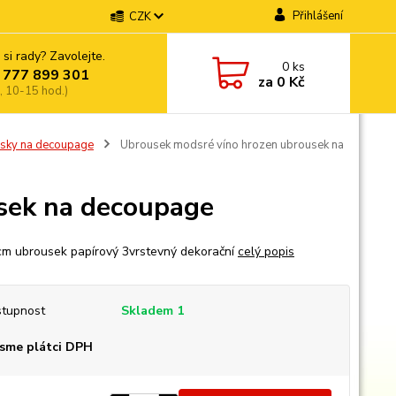
Přihlášení
CZK
 si rady? Zavolejte.
0
ks
 777 899 301
za
0 Kč
, 10-15 hod.)
sky na decoupage
Ubrousek modsré víno hrozen ubrousek na
sek na decoupage
m ubrousek papírový 3vrstevný dekorační
celý popis
tupnost
Skladem 1
sme plátci DPH