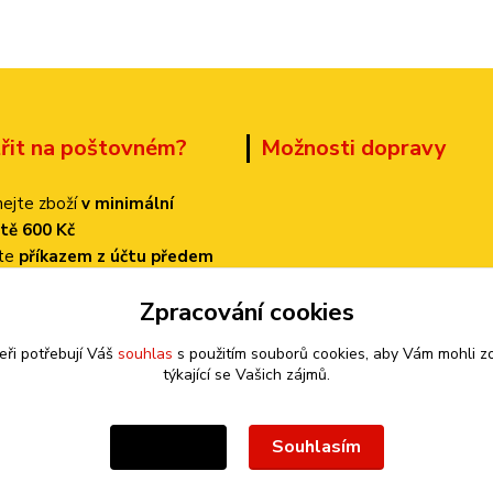
třit na poštovném?
Možnosti dopravy
ejte zboží
v minimální
tě 600 Kč
ťte
příkazem z účtu předem
 dopravu
PPL
Zpracování cookies
k bude činit
pouze 70 Kč!
eři potřebují Váš
souhlas
s použitím souborů cookies, aby Vám mohli z
týkající se Vašich zájmů.
Souhlasím
Nastavení