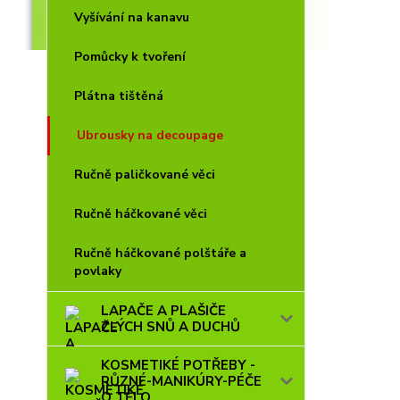
Vyšívání na kanavu
Pomůcky k tvoření
Plátna tištěná
Ubrousky na decoupage
Ručně paličkované věci
Ručně háčkované věci
Ručně háčkované polštáře a
povlaky
LAPAČE A PLAŠIČE
ZLÝCH SNŮ A DUCHŮ
KOSMETIKÉ POTŘEBY -
RŮZNÉ-MANIKÚRY-PÉČE
O TĚLO