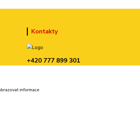
Kontakty
+420 777 899 301
(Po-Pá, 10-15 hod.)
sedmi@kraska1.cz
obrazovat informace
Vytvořeno na
Eshop-rychle.cz