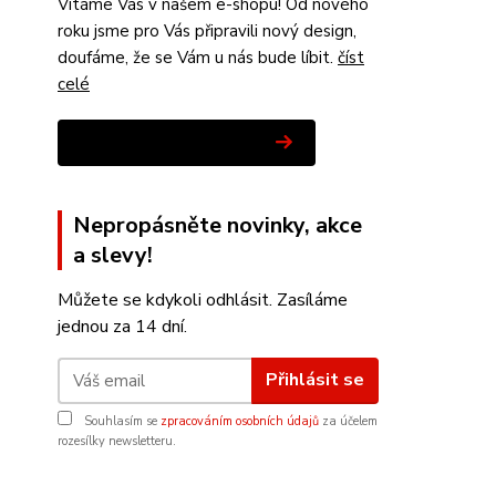
Vítáme Vás v našem e-shopu! Od nového
roku jsme pro Vás připravili nový design,
doufáme, že se Vám u nás bude líbit.
číst
celé
Zobrazit všechny novinky
Nepropásněte novinky, akce
a slevy!
Můžete se kdykoli odhlásit. Zasíláme
jednou za 14 dní.
Přihlásit se
Souhlasím se
zpracováním osobních údajů
za účelem
rozesílky newsletteru.