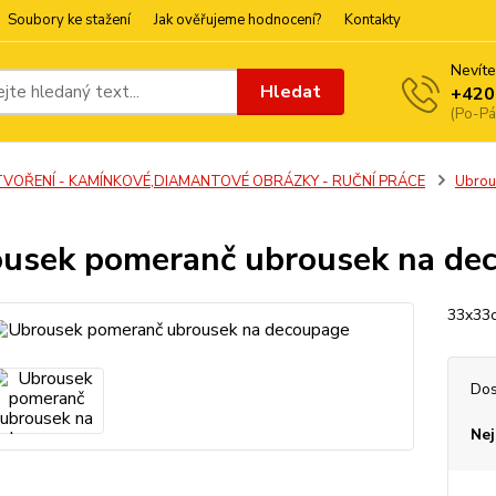
Soubory ke stažení
Jak ověřujeme hodnocení?
Kontakty
Nevíte
Hledat
+420
(Po-Pá
TVOŘENÍ - KAMÍNKOVÉ,DIAMANTOVÉ OBRÁZKY - RUČNÍ PRÁCE
Ubrou
usek pomeranč ubrousek na de
33x33c
Dos
Nej