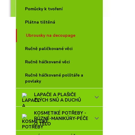
Pomůcky k tvoření
Plátna tištěná
Ubrousky na decoupage
Ručně paličkované věci
Ručně háčkované věci
Ručně háčkované polštáře a
povlaky
LAPAČE A PLAŠIČE
ZLÝCH SNŮ A DUCHŮ
KOSMETIKÉ POTŘEBY -
RŮZNÉ-MANIKÚRY-PÉČE
O TĚLO