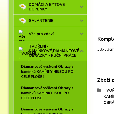
DOMÁCÍ A BYTOVÉ
DOPLŃKY
GALANTERIE
Vše pro zdaví
Komple
TVOŘENÍ -
33x33cm 
KAMÍNKOVÉ,DIAMANTOVÉ
OBRÁZKY - RUČNÍ PRÁCE
Diamantové vyšívání Obrazy z
kamínků KAMÍNKY NEJSOU PO
CELÉ PLOŠE !
Zboží 
Diamantové vyšívání Obrazy z
TVOŘ
kamínků KAMÍNKY JSOU PO
KAMÍ
CELÉ PLOŠE
OBRÁ
Diamantové vyšívání Obrazy z