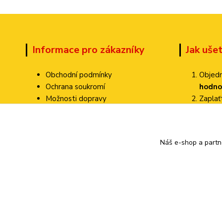
Informace pro zákazníky
Jak uše
Obchodní podmínky
Objedn
Ochrana soukromí
hodno
Možnosti dopravy
Zapla
Dokumenty ke stažení
Zvolte
Jak ověřujeme hodnocení?
Poštovné pa
Kontakty
Náš e-shop a partn