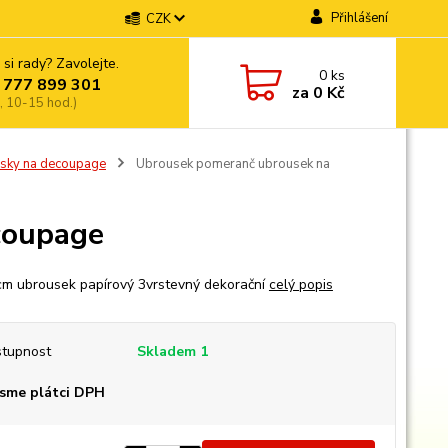
Přihlášení
CZK
 si rady? Zavolejte.
0
ks
 777 899 301
za
0 Kč
, 10-15 hod.)
sky na decoupage
Ubrousek pomeranč ubrousek na
coupage
m ubrousek papírový 3vrstevný dekorační
celý popis
tupnost
Skladem 1
sme plátci DPH