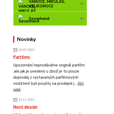
VÁNOCE, MIKULÁŠ,
VELIKONOCE
Seconhand
Novinky
20.07.2023
Parfémy
Upozornění neprodáváme originál parfém
,ale jak je uvedeno u zboží je to pouze
doprodej z vystavených parfémových
vod,které byli použity na prodejně j...
číst
celé
23.11.2022
Nový design