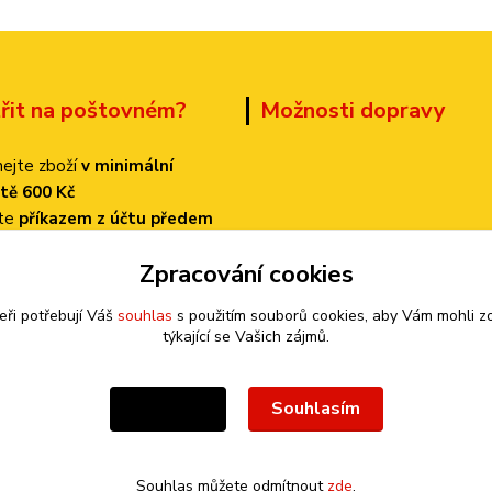
třit na poštovném?
Možnosti dopravy
ejte zboží
v minimální
tě 600 Kč
ťte
příkazem z účtu předem
 dopravu
PPL
Zpracování cookies
k bude činit
pouze 70 Kč!
eři potřebují Váš
souhlas
s použitím souborů cookies, aby Vám mohli z
týkající se Vašich zájmů.
Souhlasím
Nastavení
Souhlas můžete odmítnout
zde
.