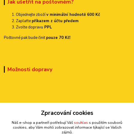
Jak ušetřit na poštovném?
Objednejte zboží
v minimální hodnotě 600 Kč
Zaplaťte
příkazem z účtu předem
Zvolte dopravu
PPL
Poštovné pak bude činit
pouze 70 Kč!
Možnosti dopravy
Zpracování cookies
Kontakty
Náš e-shop a partneři potřebují Váš
souhlas
s použitím souborů
cookies, aby Vám mohli zobrazovat informace týkající se Vašich
zájmů.