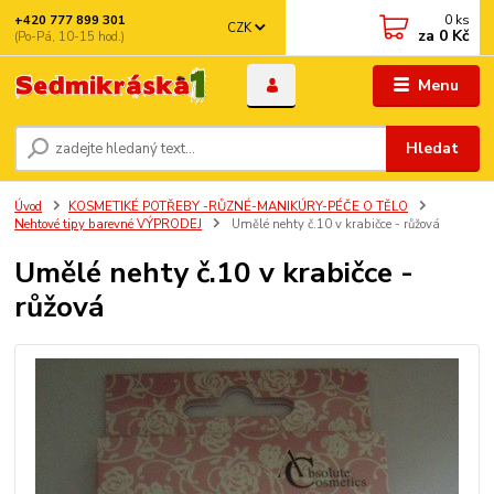
0
ks
+420 777 899 301
CZK
za
0 Kč
(Po-Pá, 10-15 hod.)
Menu
Hledat
Úvod
KOSMETIKÉ POTŘEBY -RŮZNÉ-MANIKÚRY-PÉČE O TĚLO
Nehtové tipy barevné VÝPRODEJ
Umělé nehty č.10 v krabičce - růžová
Umělé nehty č.10 v krabičce -
růžová