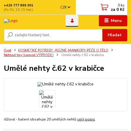
0
ks
+420 777 899 301
CZK
za
0 Kč
(Po-Pá, 10-15 hod.)
Menu
Hledat
Úvod
KOSMETIKÉ POTŘEBY -RŮZNÉ-MANIKÚRY-PÉČE O TĚLO
Nehtové tipy barevné VÝPRODEJ
Umělé nehty č.62 v krabičce
Umělé nehty č.62 v krabičce
růžová - balení obsahuje 20 umělých nehtů
celý popis