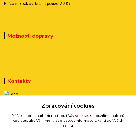
Poštovné pak bude činit
pouze 70 Kč!
Možnosti dopravy
Kontakty
Zpracování cookies
+420 777 899 301
(Po-Pá, 10-15 hod.)
Náš e-shop a partneři potřebují Váš
souhlas
s použitím souborů
cookies, aby Vám mohli zobrazovat informace týkající se Vašich
sedmi@kraska1.cz
zájmů.