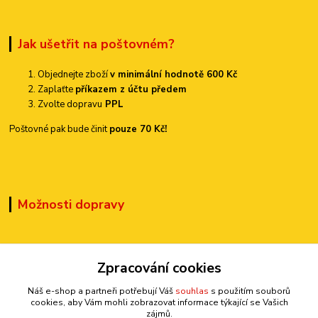
Jak ušetřit na poštovném?
Objednejte zboží
v minimální hodnotě 600 Kč
Zaplaťte
příkazem z účtu předem
Zvolte dopravu
PPL
Poštovné pak bude činit
pouze 70 Kč!
Možnosti dopravy
Zpracování cookies
Náš e-shop a partneři potřebují Váš
souhlas
s použitím souborů
cookies, aby Vám mohli zobrazovat informace týkající se Vašich
Kontakty
zájmů.