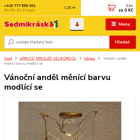
0
ks
+420 777 899 301
CZK
za
0 Kč
(Po-Pá, 10-15 hod.)
Menu
Hledat
Úvod
VÁNOCE, MIKULÁŠ, VELIKONOCE
Vánoce
Vánoční anděl
měnící barvu modlící se
Vánoční anděl měnící barvu
modlící se