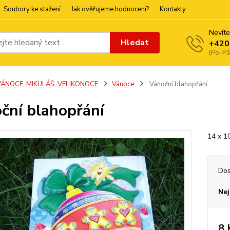
Soubory ke stažení
Jak ověřujeme hodnocení?
Kontakty
Nevíte
Hledat
+420
(Po-Pá
VÁNOCE, MIKULÁŠ, VELIKONOCE
Vánoce
Vánoční blahopřání
ční blahopřání
14 x 1
Dos
Nej
8 