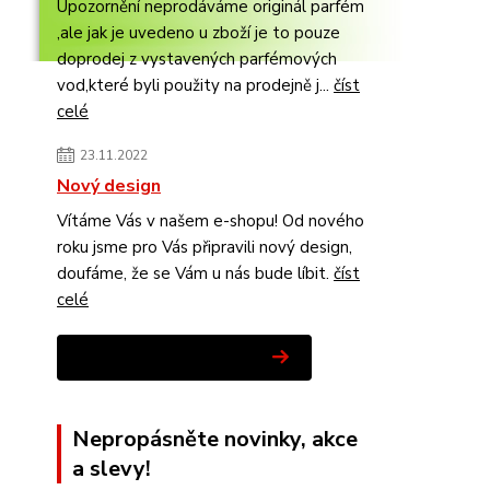
Upozornění neprodáváme originál parfém
,ale jak je uvedeno u zboží je to pouze
doprodej z vystavených parfémových
vod,které byli použity na prodejně j...
číst
celé
23.11.2022
Nový design
Vítáme Vás v našem e-shopu! Od nového
roku jsme pro Vás připravili nový design,
doufáme, že se Vám u nás bude líbit.
číst
celé
Zobrazit všechny novinky
Nepropásněte novinky, akce
a slevy!