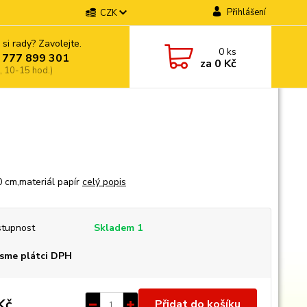
Přihlášení
CZK
 si rady? Zavolejte.
0
ks
 777 899 301
za
0 Kč
, 10-15 hod.)
0 cm,materiál papír
celý popis
tupnost
Skladem 1
sme plátci DPH
Kč
Přidat do košíku