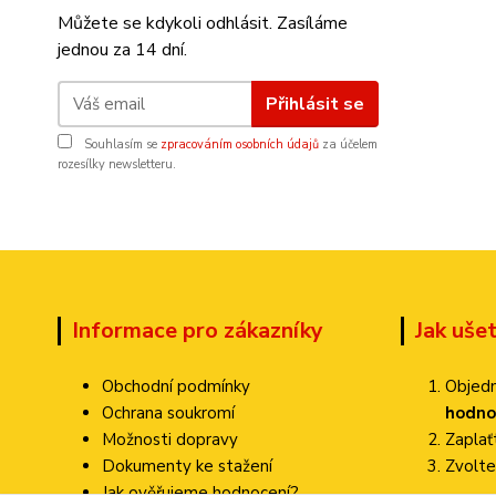
Můžete se kdykoli odhlásit. Zasíláme
jednou za 14 dní.
Přihlásit se
Souhlasím se
zpracováním osobních údajů
za účelem
rozesílky newsletteru.
Informace pro zákazníky
Jak uše
Obchodní podmínky
Objedn
Ochrana soukromí
hodno
Možnosti dopravy
Zapla
Dokumenty ke stažení
Zvolte
Jak ověřujeme hodnocení?