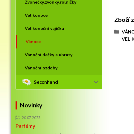
Zvonečky,zvonky,rolničky
Velikonoce
Zboží 
Velikonoční vajíčka
VÁNO
VELI
Vánoce
Vánoční dečky a ubrusy
Vánoční ozdoby
Seconhand
Novinky
20.07.2023
Parfémy