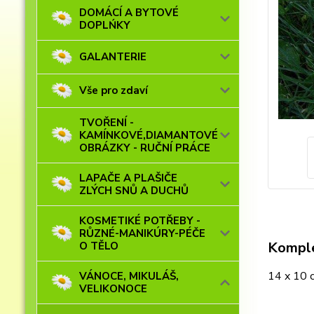
DOMÁCÍ A BYTOVÉ
DOPLŃKY
GALANTERIE
Vše pro zdaví
TVOŘENÍ -
KAMÍNKOVÉ,DIAMANTOVÉ
OBRÁZKY - RUČNÍ PRÁCE
LAPAČE A PLAŠIČE
ZLÝCH SNŮ A DUCHŮ
KOSMETIKÉ POTŘEBY -
RŮZNÉ-MANIKÚRY-PÉČE
Komple
O TĚLO
14 x 10 c
VÁNOCE, MIKULÁŠ,
VELIKONOCE