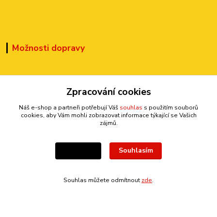
Možnosti dopravy
Zpracování cookies
Náš e-shop a partneři potřebují Váš
souhlas
s použitím souborů
cookies, aby Vám mohli zobrazovat informace týkající se Vašich
Kontakty
zájmů.
Souhlasím
Nastavení
+420 777 899 301
(Po-Pá, 10-15 hod.)
Souhlas můžete odmítnout
zde
.
sedmi@kraska1.cz