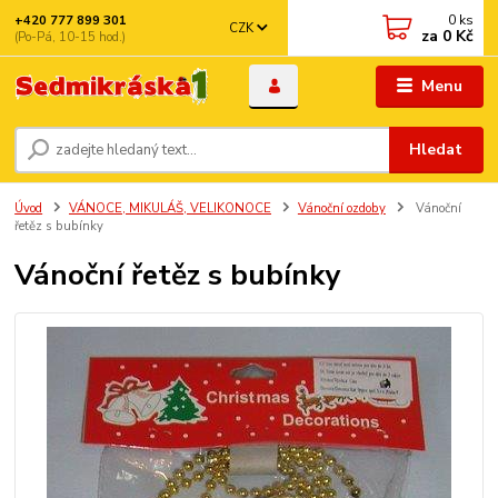
0
ks
+420 777 899 301
CZK
za
0 Kč
(Po-Pá, 10-15 hod.)
Menu
Hledat
Úvod
VÁNOCE, MIKULÁŠ, VELIKONOCE
Vánoční ozdoby
Vánoční
řetěz s bubínky
Vánoční řetěz s bubínky