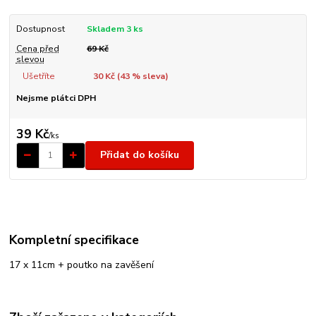
Dostupnost
Skladem 3 ks
Cena před
69 Kč
slevou
Ušetříte
30 Kč (
43
% sleva)
Nejsme plátci DPH
39 Kč
/
ks
Přidat do košíku
Kompletní specifikace
17 x 11cm + poutko na zavěšení