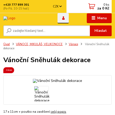
0
ks
+420 777 899 301
CZK
za
0 Kč
(Po-Pá, 10-15 hod.)
Menu
Hledat
Úvod
VÁNOCE, MIKULÁŠ, VELIKONOCE
Vánoce
Vánoční Sněhulák
dekorace
Vánoční Sněhulák dekorace
Akce
17 x 11cm + poutko na zavěšení
celý popis